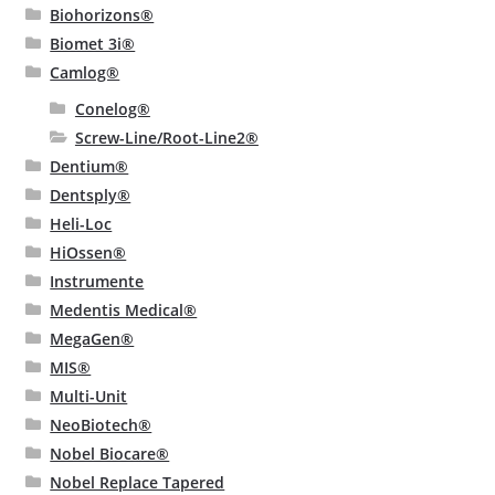
Biohorizons®
Biomet 3i®
Camlog®
Conelog®
Screw-Line/Root-Line2®
Dentium®
Dentsply®
Heli-Loc
HiOssen®
Instrumente
Medentis Medical®
MegaGen®
MIS®
Multi-Unit
NeoBiotech®
Nobel Biocare®
Nobel Replace Tapered