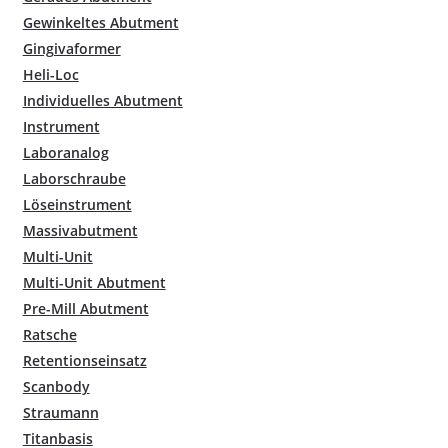
Gewinkeltes Abutment
Gingivaformer
Heli-Loc
Individuelles Abutment
Instrument
Laboranalog
Laborschraube
Löseinstrument
Massivabutment
Multi-Unit
Multi-Unit Abutment
Pre-Mill Abutment
Ratsche
Retentionseinsatz
Scanbody
Straumann
Titanbasis