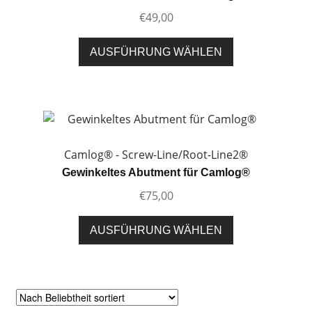
können
€
49,00
auf
der
Dieses
AUSFÜHRUNG WÄHLEN
Produktseite
Produkt
gewählt
weist
werden
mehrere
Varianten
auf.
Die
Camlog® - Screw-Line/Root-Line2®
Optionen
Gewinkeltes Abutment für Camlog®
können
€
75,00
auf
der
Dieses
AUSFÜHRUNG WÄHLEN
Produktseite
Produkt
gewählt
weist
werden
mehrere
Varianten
auf.