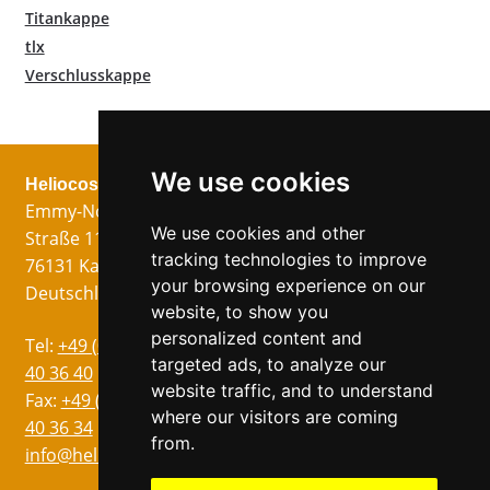
Titankappe
tlx
Verschlusskappe
We use cookies
Heliocos GmbH
Rechtliches
Jetzt folgen!
Emmy-Noether-
Impressum
We use cookies and other
Straße 11
Datenschutz
tracking technologies to improve
76131 Karlsruhe
AGB
your browsing experience on our
Deutschland
website, to show you
personalized content and
Sprachen
Tel:
+49 (0)721 75
targeted ads, to analyze our
Englisch
40 36 40
website traffic, and to understand
Italienisch
Fax:
+49 (0)721 75
where our visitors are coming
40 36 34
Französisch
from.
info@heliocos.de
Spanisch
Tschechisch