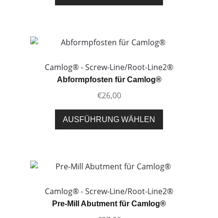
Produktseite
Produkt
gewählt
weist
werden
mehrere
Varianten
auf.
Die
Camlog® - Screw-Line/Root-Line2®
Optionen
Abformpfosten für Camlog®
können
€
26,00
auf
der
Dieses
AUSFÜHRUNG WÄHLEN
Produktseite
Produkt
gewählt
weist
werden
mehrere
Varianten
auf.
Die
Camlog® - Screw-Line/Root-Line2®
Optionen
Pre-Mill Abutment für Camlog®
können