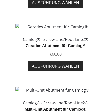
Dieses
AUSFÜHRUNG WÄHLEN
Produktseite
Produkt
gewählt
weist
werden
mehrere
Varianten
auf.
Die
Camlog® - Screw-Line/Root-Line2®
Optionen
Gerades Abutment für Camlog®
können
€
60,00
auf
der
Dieses
AUSFÜHRUNG WÄHLEN
Produktseite
Produkt
gewählt
weist
werden
mehrere
Varianten
auf.
Die
Camlog® - Screw-Line/Root-Line2®
Optionen
Multi-Unit Abutment für Camlog®