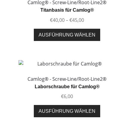
Die
Camlog® - Screw-Line/Root-Line2®
Optionen
Titanbasis für Camlog®
können
Preisspanne:
€
40,00
–
€
45,00
auf
€40,00
der
Dieses
bis
AUSFÜHRUNG WÄHLEN
Produktseite
Produkt
€45,00
gewählt
weist
werden
mehrere
Varianten
auf.
Die
Camlog® - Screw-Line/Root-Line2®
Optionen
Laborschraube für Camlog®
können
€
6,00
auf
der
Dieses
AUSFÜHRUNG WÄHLEN
Produktseite
Produkt
gewählt
weist
werden
mehrere