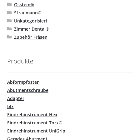
Osstem®
Straumann®
Unkategorisiert
Zimmer Dental®
Zubehör Fräsen
Produkte
Abformpfosten
Abutmentschraube
Adapter
blx
Eindrehinstrument Hex
Eindrehinstrument Torx®
Eindrehinstrument UniGrip
Gerades Abutment