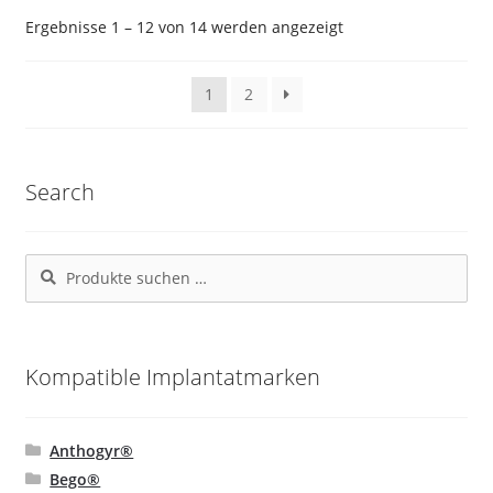
Die
Nach
Ergebnisse 1 – 12 von 14 werden angezeigt
Beliebtheit
Optionen
sortiert
können
1
2
auf
der
Produktseite
Search
gewählt
werden
Suchen
Suchen
nach:
Kompatible Implantatmarken
Anthogyr®
Bego®