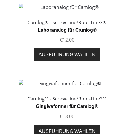
Camlog® - Screw-Line/Root-Line2®
Laboranalog für Camlog®
€
12,00
Dieses
AUSFÜHRUNG WÄHLEN
Produkt
weist
mehrere
Varianten
auf.
Die
Camlog® - Screw-Line/Root-Line2®
Optionen
Gingivaformer für Camlog®
können
€
18,00
auf
der
Dieses
AUSFÜHRUNG WÄHLEN