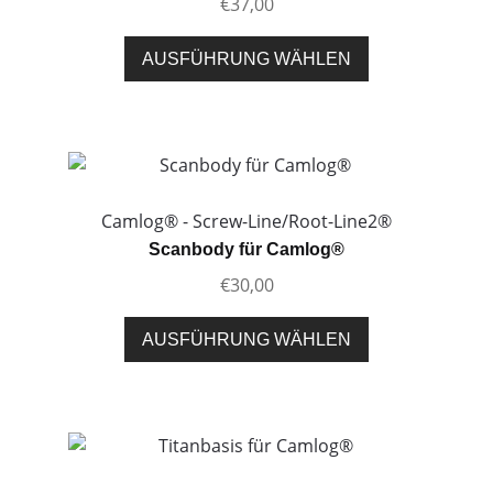
€
37,00
auf
der
Dieses
AUSFÜHRUNG WÄHLEN
Produktseite
Produkt
gewählt
weist
werden
mehrere
Varianten
auf.
Die
Camlog® - Screw-Line/Root-Line2®
Optionen
Scanbody für Camlog®
können
€
30,00
auf
der
Dieses
AUSFÜHRUNG WÄHLEN
Produktseite
Produkt
gewählt
weist
werden
mehrere
Varianten
auf.