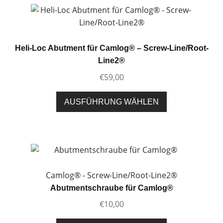
Varianten
auf.
Die
Optionen
Heli-Loc Abutment für Camlog® – Screw-Line/Root-
können
Line2®
auf
€
59,00
der
Produktseite
Dieses
AUSFÜHRUNG WÄHLEN
gewählt
Produkt
werden
weist
mehrere
Varianten
auf.
Die
Camlog® - Screw-Line/Root-Line2®
Optionen
Abutmentschraube für Camlog®
können
€
10,00
auf
der