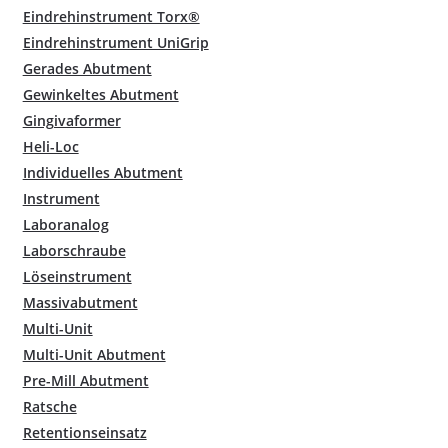
Eindrehinstrument Torx®
Eindrehinstrument UniGrip
Gerades Abutment
Gewinkeltes Abutment
Gingivaformer
Heli-Loc
Individuelles Abutment
Instrument
Laboranalog
Laborschraube
Löseinstrument
Massivabutment
Multi-Unit
Multi-Unit Abutment
Pre-Mill Abutment
Ratsche
Retentionseinsatz