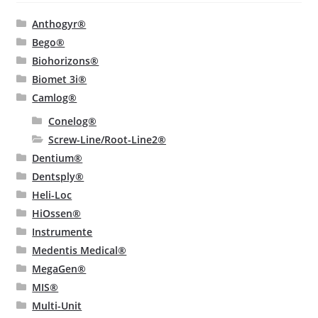
Anthogyr®
Bego®
Biohorizons®
Biomet 3i®
Camlog®
Conelog®
Screw-Line/Root-Line2®
Dentium®
Dentsply®
Heli-Loc
HiOssen®
Instrumente
Medentis Medical®
MegaGen®
MIS®
Multi-Unit