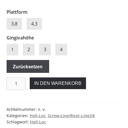
Plattform
3,8
4,3
Gingivahöhe
1
2
3
4
Zurücksetzen
Heli-
IN DEN WARENKORB
Loc
Abutment
für
Camlog®
Artikelnummer:
n. v.
Kategorien:
Heli-Loc
,
Screw-Line/Root-Line2®
-
Schlagwort:
Heli-Loc
Screw-