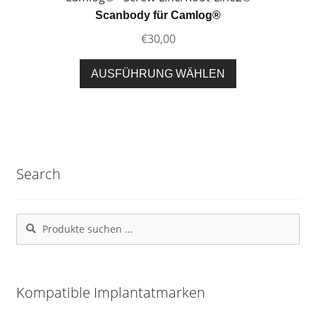
Optionen
Scanbody für Camlog®
können
€
30,00
auf
der
Dieses
AUSFÜHRUNG WÄHLEN
Produktseite
Produkt
gewählt
weist
werden
mehrere
Varianten
auf.
Search
Die
Optionen
können
Suchen
Suchen
auf
nach:
der
Produktseite
gewählt
Kompatible Implantatmarken
werden