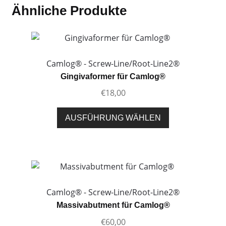
Ähnliche Produkte
Camlog® - Screw-Line/Root-Line2®
Gingivaformer für Camlog®
€
18,00
Dieses
AUSFÜHRUNG WÄHLEN
Produkt
weist
mehrere
Varianten
auf.
Die
Camlog® - Screw-Line/Root-Line2®
Optionen
Massivabutment für Camlog®
können
€
60,00