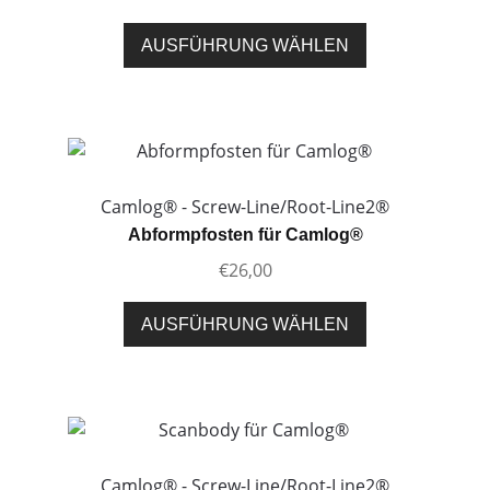
auf
der
Dieses
AUSFÜHRUNG WÄHLEN
Produktseite
Produkt
gewählt
weist
werden
mehrere
Varianten
auf.
Die
Camlog® - Screw-Line/Root-Line2®
Optionen
Abformpfosten für Camlog®
können
€
26,00
auf
der
Dieses
AUSFÜHRUNG WÄHLEN
Produktseite
Produkt
gewählt
weist
werden
mehrere
Varianten
auf.
Die
Camlog® - Screw-Line/Root-Line2®