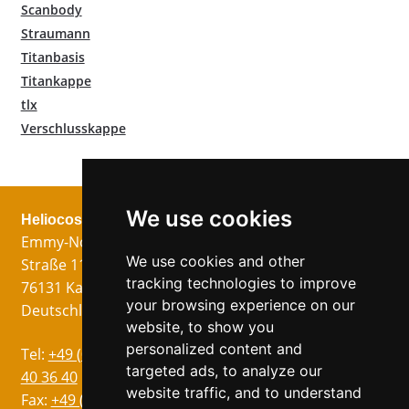
Scanbody
Straumann
Titanbasis
Titankappe
tlx
Verschlusskappe
We use cookies
Heliocos GmbH
Rechtliches
Jetzt folgen!
Emmy-Noether-
Impressum
We use cookies and other
Straße 11
Datenschutz
tracking technologies to improve
76131 Karlsruhe
AGB
your browsing experience on our
Deutschland
website, to show you
personalized content and
Sprachen
Tel:
+49 (0)721 75
targeted ads, to analyze our
Englisch
40 36 40
website traffic, and to understand
Italienisch
Fax:
+49 (0)721 75