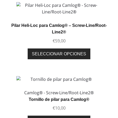
producto
variantes.
Las
opciones
se
Pilar Heli-Loc para Camlog® – Screw-Line/Root-
pueden
Line2®
elegir
€
59,00
en
la
Este
SELECCIONAR OPCIONES
página
producto
de
tiene
producto
múltiples
variantes.
Las
opciones
Camlog® - Screw-Line/Root-Line2®
se
Tornillo de pilar para Camlog®
pueden
€
10,00
elegir
en