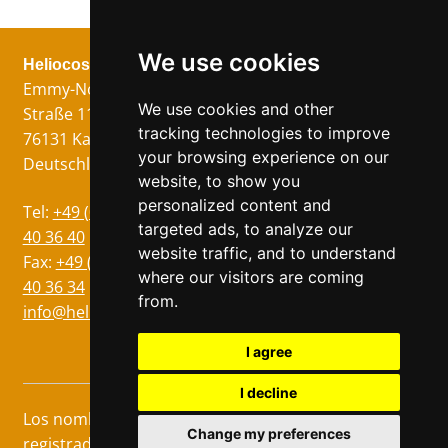
We use cookies
Heliocos GmbH
Legal
¡Síganos!
Emmy-Noether-
Imprimir
We use cookies and other
Straße 11
Protección de
tracking technologies to improve
76131 Karlsruhe
Datos
your browsing experience on our
Deutschland
Condiciones
website, to show you
personalized content and
Idiomas
Tel:
+49 (0)721 75
targeted ads, to analyze our
Alemán
40 36 40
website traffic, and to understand
Inglés
Fax:
+49 (0)721 75
where our visitors are coming
40 36 34
Italiano
from.
info@heliocos.de
Francés
Checo
I agree
I decline
Los nombres marcados con ® son marcas
Change my preferences
registradas de los respectivos fabricantes. ©