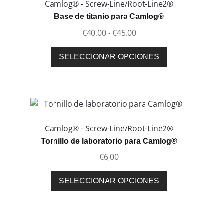
opciones
Camlog® - Screw-Line/Root-Line2®
se
Base de titanio para Camlog®
pueden
Rango
€
40,00
-
€
45,00
elegir
de
en
Este
precios:
SELECCIONAR OPCIONES
la
producto
desde
página
tiene
€40,00
de
múltiples
hasta
producto
variantes.
€45,00
Las
opciones
Camlog® - Screw-Line/Root-Line2®
se
Tornillo de laboratorio para Camlog®
pueden
€
6,00
elegir
en
Este
SELECCIONAR OPCIONES
la
producto
página
tiene
de
múltiples