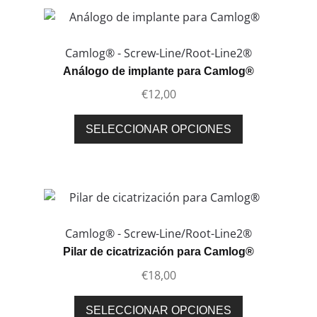
Camlog® - Screw-Line/Root-Line2®
Análogo de implante para Camlog®
€
12,00
Este
SELECCIONAR OPCIONES
producto
tiene
múltiples
variantes.
Las
opciones
Camlog® - Screw-Line/Root-Line2®
se
Pilar de cicatrización para Camlog®
pueden
€
18,00
elegir
en
Este
SELECCIONAR OPCIONES