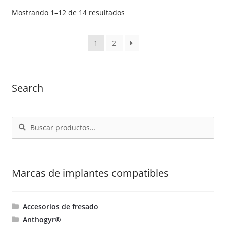
opciones
Ordenado
Mostrando 1–12 de 14 resultados
por
se
popularidad
pueden
1
2
elegir
en
la
Search
página
de
producto
Buscar
Buscar
por:
Marcas de implantes compatibles
Accesorios de fresado
Anthogyr®