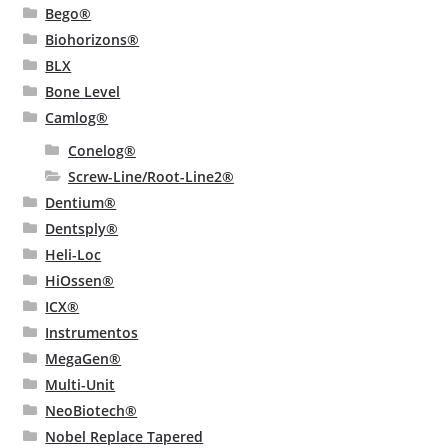
Bego®
Biohorizons®
BLX
Bone Level
Camlog®
Conelog®
Screw-Line/Root-Line2®
Dentium®
Dentsply®
Heli-Loc
HiOssen®
ICX®
Instrumentos
MegaGen®
Multi-Unit
NeoBiotech®
Nobel Replace Tapered