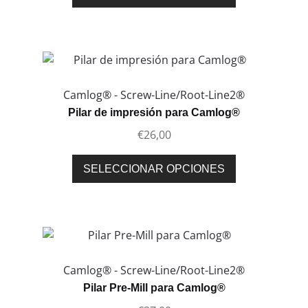
la
producto
página
tiene
de
múltiples
producto
variantes.
Las
opciones
Camlog® - Screw-Line/Root-Line2®
se
Pilar de impresión para Camlog®
pueden
€
26,00
elegir
en
Este
SELECCIONAR OPCIONES
la
producto
página
tiene
de
múltiples
producto
variantes.
Las
opciones
Camlog® - Screw-Line/Root-Line2®
se
Pilar Pre-Mill para Camlog®
pueden