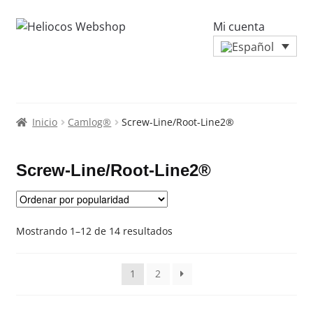
Mi cuenta
Inicio
Camlog®
Screw-Line/Root-Line2®
Screw-Line/Root-Line2®
Ordenado
Mostrando 1–12 de 14 resultados
por
popularidad
1
2