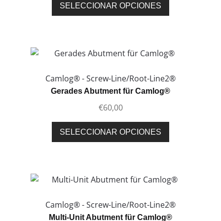
Este
SELECCIONAR OPCIONES
la
producto
página
tiene
de
múltiples
producto
variantes.
Las
opciones
Camlog® - Screw-Line/Root-Line2®
se
Gerades Abutment für Camlog®
pueden
€
60,00
elegir
en
Este
SELECCIONAR OPCIONES
la
producto
página
tiene
de
múltiples
producto
variantes.
Las
opciones
Camlog® - Screw-Line/Root-Line2®
se
Multi-Unit Abutment für Camlog®