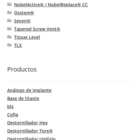
NobelActive® / NobelReplace® CC
Osstem®
Seven®
Tapered Screw Vent®
Tissue Level
TLX
Productos
Análogo de implante
Base de titanio
blx
Cofia
Destornillador Hex
Destornillador Torx®
Destornillador UniGrip