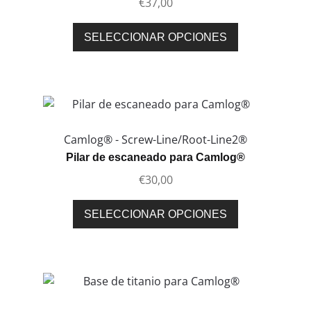
€
37,00
elegir
en
Este
SELECCIONAR OPCIONES
la
producto
página
tiene
de
múltiples
producto
variantes.
Las
opciones
Camlog® - Screw-Line/Root-Line2®
se
Pilar de escaneado para Camlog®
pueden
€
30,00
elegir
en
Este
SELECCIONAR OPCIONES
la
producto
página
tiene
de
múltiples
producto
variantes.
Las