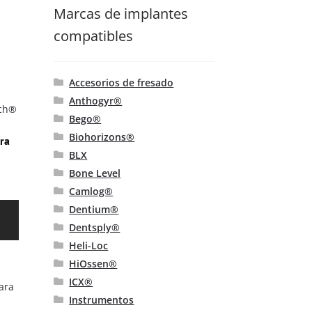
Marcas de implantes
compatibles
Accesorios de fresado
Anthogyr®
ech®
Bego®
Biohorizons®
ara
BLX
Bone Level
Camlog®
Este
Dentium®
producto
Dentsply®
tiene
Heli-Loc
múltiples
HiOssen®
variantes.
ICX®
Las
opciones
Instrumentos