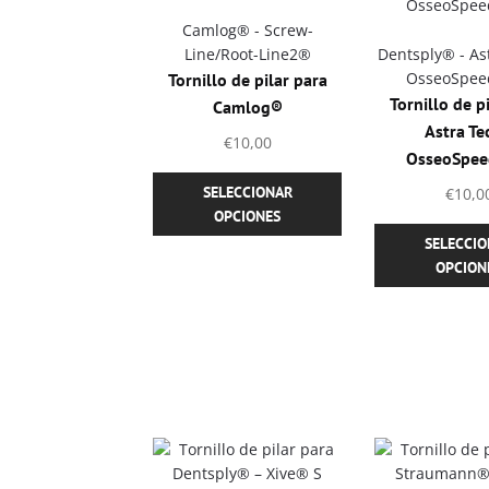
Camlog® - Screw-
Line/Root-Line2®
Dentsply® - A
OsseoSpee
Tornillo de pilar para
Tornillo de p
Camlog®
Astra T
€
10,00
OsseoSpee
Este
SELECCIONAR
€
10,0
producto
OPCIONES
tiene
SELECCI
múltiples
OPCION
variantes.
Las
opciones
se
pueden
elegir
en
la
página