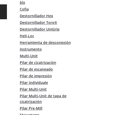
blx
Este
Cofia
producto
Destornillador Hex
tiene
Destornillador Torx®
múltiples
Destornillador UniGrip
variantes.
Las
Heli-Loc
opciones
Herramienta de desconexión
se
Instrumento
pueden
Multi-Unit
elegir
Pilar de cicatrización
en
la
Pilar de escaneado
página
Pilar de impresión
de
Pilar individuale
producto
Pilar Multi-Unit
Pilar Multi-Unit de tapa de
cicatrización
Pilar Pre-Mill
Straumann