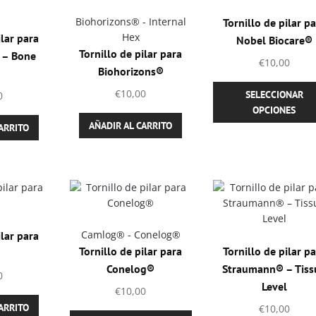
la
página
Biohorizons® - Internal
Tornillo de pilar p
de
Hex
ilar para
Nobel Biocare®
producto
Tornillo de pilar para
 – Bone
€
10,00
Biohorizons®
€
10,00
SELECCIONAR
0
OPCIONES
AÑADIR AL CARRITO
ARRITO
Camlog® - Conelog®
ilar para
Tornillo de pilar para
Tornillo de pilar p
®
Conelog®
Straumann® – Tiss
0
Level
€
10,00
ARRITO
€
10,00