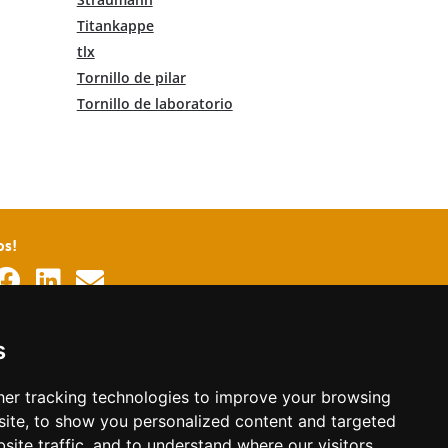
Titankappe
tlx
Tornillo de pilar
Tornillo de laboratorio
os!
as
s
án
glés
er tracking technologies to improve your browsing
ite, to show you personalized content and targeted
liano
site traffic, and to understand where our visitors