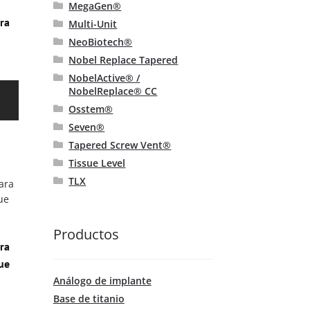
se
MegaGen®
pueden
ara
Multi-Unit
elegir
NeoBiotech®
en
Nobel Replace Tapered
la
NobelActive® /
página
Este
NobelReplace® CC
de
producto
producto
Osstem®
tiene
Seven®
múltiples
Tapered Screw Vent®
variantes.
Tissue Level
Las
opciones
TLX
se
pueden
elegir
Productos
en
ara
la
ue
página
Análogo de implante
de
Base de titanio
producto