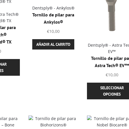
Dentsply® - Ankylos®
stra Tech®
Tornillo de pilar para
d® TX
Ankylos®
ilar para
€
10,00
ech®
d® TX
AÑADIR AL CARRITO
Dentsply® - Astra T
0
EV™
Tornillo de pilar p
Este
ONAR
Astra Tech® EV™
producto
ES
tiene
€
10,00
múltiples
variantes.
SELECCIONAR
Las
OPCIONES
opciones
se
pueden
elegir
en