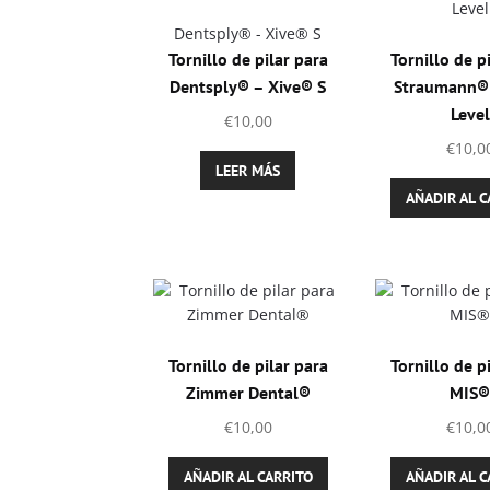
de
producto
Dentsply® - Xive® S
Tornillo de pilar para
Tornillo de p
Dentsply® – Xive® S
Straumann®
Level
€
10,00
€
10,0
LEER MÁS
AÑADIR AL C
Tornillo de pilar para
Tornillo de p
Zimmer Dental®
MIS
€
10,00
€
10,0
AÑADIR AL CARRITO
AÑADIR AL C