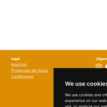
Legal
¡Sígan
Imprimir
Protección de Datos
Condiciones
Idiom
We use cookie
Alem
In
We use cookies and oth
experience on our webs
Ita
ads, to analyze our web