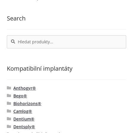
podle
vybrat
oblíbenosti
na
Search
stránce
produktu
Hledat:
Hledat
Kompatibilní implantáty
Anthogyr®
Bego®
Biohorizons®
Camlog®
Dentium®
Dentsply®