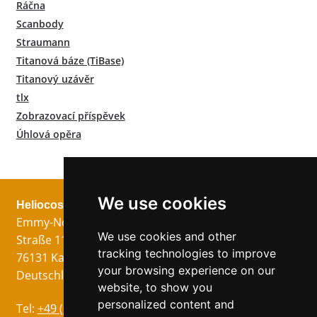
Ráčna
Scanbody
Straumann
Titanová báze (TiBase)
Titanový uzávěr
tlx
Zobrazovací příspěvek
Úhlová opěra
We use cookies
Heliocos GmbH
Právní
Následuj nás!
Emmy-Noether-
Otisk
We use cookies and other
Straße 11
Ochrana dat
tracking technologies to improve
76131 Karlsruhe
VOP
your browsing experience on our
Deutschland
website, to show you
personalized content and
Jazyky
Tel:
+49 (0)721 75