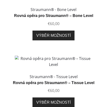
lze
vybrat
Straumann® - Bone Level
na
Rovná opěra pro Straumann® – Bone Level
stránce
€
60,00
produktu
Tento
VÝBĚR MOŽNOSTÍ
produkt
má
více
variant.
Možnosti
lze
vybrat
Straumann® - Tissue Level
na
Rovná opěra pro Straumann® – Tissue Level
stránce
€
60,00
produktu
Tento
VÝBĚR MOŽNOSTÍ
produkt