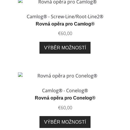
Možnosti
lze
Camlog® - Screw-Line/Root-Line2®
vybrat
Rovná opěra pro Camlog®
na
€
60,00
stránce
produktu
Tento
VÝBĚR MOŽNOSTÍ
produkt
má
více
variant.
Možnosti
lze
Camlog® - Conelog®
vybrat
Rovná opěra pro Conelog®
na
€
60,00
stránce
produktu
Tento
VÝBĚR MOŽNOSTÍ
produkt