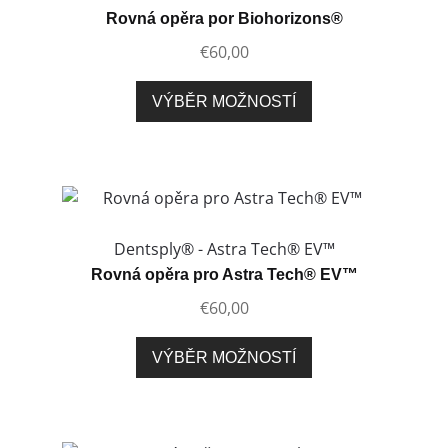
Rovná opěra por Biohorizons®
€
60,00
Tento
VÝBĚR MOŽNOSTÍ
produkt
má
více
variant.
Možnosti
lze
Dentsply® - Astra Tech® EV™
vybrat
Rovná opěra pro Astra Tech® EV™
na
€
60,00
stránce
produktu
Tento
VÝBĚR MOŽNOSTÍ
produkt
má
více
variant.