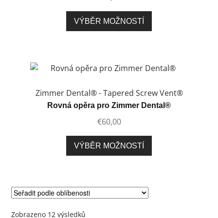
stránce
produktu
Tento
VÝBĚR MOŽNOSTÍ
produkt
má
více
variant.
Možnosti
lze
Zimmer Dental® - Tapered Screw Vent®
vybrat
Rovná opěra pro Zimmer Dental®
na
€
60,00
stránce
produktu
Tento
VÝBĚR MOŽNOSTÍ
produkt
má
více
variant.
Možnosti
lze
Seřazeno
Zobrazeno 12 výsledků