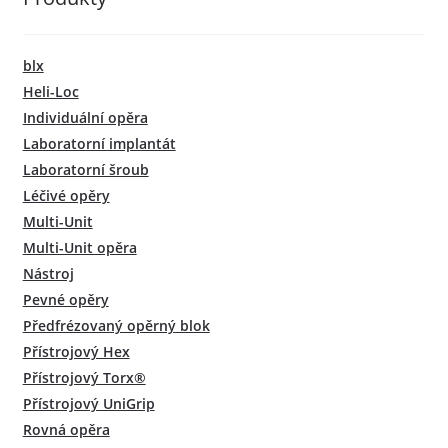
blx
Heli-Loc
Individuální opěra
Laboratorní implantát
Laboratorní šroub
Léčivé opěry
Multi-Unit
Multi-Unit opěra
Nástroj
Pevné opěry
Předfrézovaný opěrný blok
Přístrojový Hex
Přístrojový Torx®
Přístrojový UniGrip
Rovná opěra