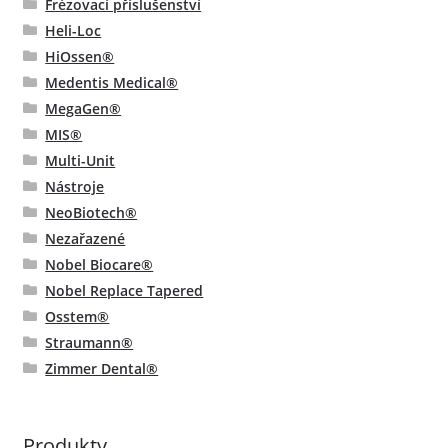
Frézovací příslušenství
Heli-Loc
HiOssen®
Medentis Medical®
MegaGen®
MIS®
Multi-Unit
Nástroje
NeoBiotech®
Nezařazené
Nobel Biocare®
Nobel Replace Tapered
Osstem®
Straumann®
Zimmer Dental®
Produkty