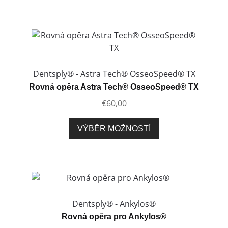
má
více
variant.
Možnosti
lze
vybrat
Dentsply® - Astra Tech® OsseoSpeed® TX
na
Rovná opěra Astra Tech® OsseoSpeed® TX
stránce
€
60,00
produktu
Tento
VÝBĚR MOŽNOSTÍ
produkt
má
více
variant.
Možnosti
lze
Dentsply® - Ankylos®
vybrat
Rovná opěra pro Ankylos®
na