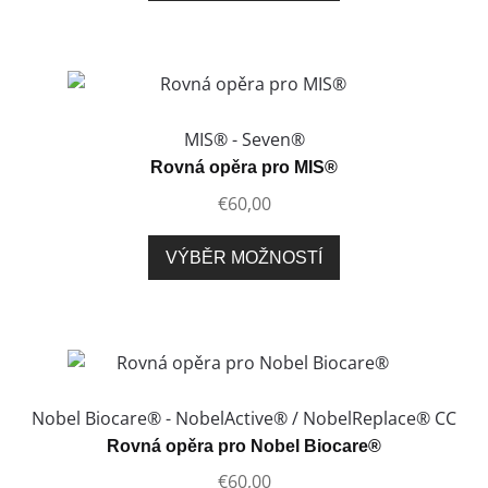
má
více
variant.
Možnosti
lze
MIS® - Seven®
vybrat
Rovná opěra pro MIS®
na
€
60,00
stránce
produktu
Tento
VÝBĚR MOŽNOSTÍ
produkt
má
více
variant.
Možnosti
lze
Nobel Biocare® - NobelActive® / NobelReplace® CC
vybrat
Rovná opěra pro Nobel Biocare®
na
€
60,00