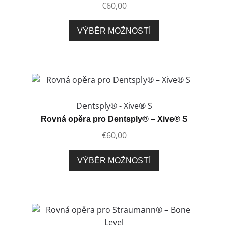
€
60,00
stránce
produktu
Tento
VÝBĚR MOŽNOSTÍ
produkt
má
více
variant.
Možnosti
lze
Dentsply® - Xive® S
vybrat
Rovná opěra pro Dentsply® – Xive® S
na
€
60,00
stránce
produktu
Tento
VÝBĚR MOŽNOSTÍ
produkt
má
více
variant.
Možnosti