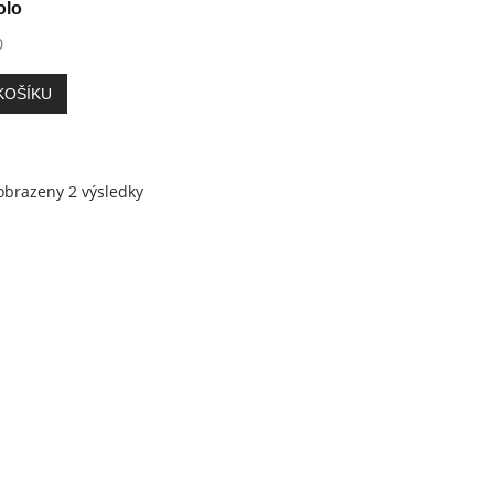
olo
0
KOŠÍKU
Seřazeno
obrazeny 2 výsledky
podle
oblíbenosti