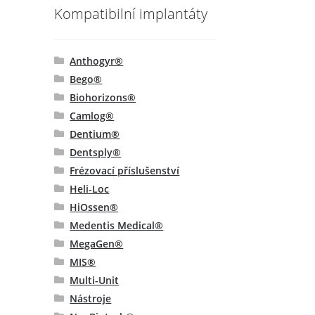
Kompatibilní implantáty
Anthogyr®
Bego®
Biohorizons®
Camlog®
Dentium®
Dentsply®
Frézovací příslušenství
Heli-Loc
HiOssen®
Medentis Medical®
MegaGen®
MIS®
Multi-Unit
Nástroje