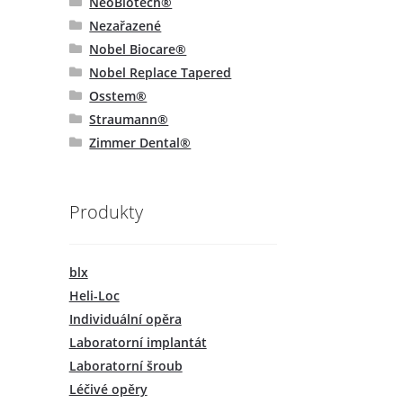
NeoBiotech®
Nezařazené
Nobel Biocare®
Nobel Replace Tapered
Osstem®
Straumann®
Zimmer Dental®
Produkty
blx
Heli-Loc
Individuální opěra
Laboratorní implantát
Laboratorní šroub
Léčivé opěry