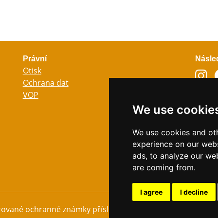
Právní
Násle
Otisk
Ochrana dat
VOP
Jazyk
We use cookie
Něm
Angli
We use cookies and oth
experience on our webs
Ital
ads, to analyze our web
Fran
are coming from.
Špan
I agree
I decline
rované ochranné známky příslušných výrobců. © Heliocos