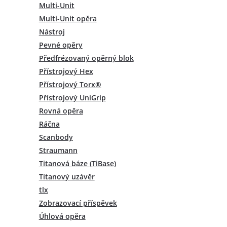
Multi-Unit
Multi-Unit opěra
Nástroj
Pevné opěry
Předfrézovaný opěrný blok
Přístrojový Hex
Přístrojový Torx®
Přístrojový UniGrip
Rovná opěra
Ráčna
Scanbody
Straumann
Titanová báze (TiBase)
Titanový uzávěr
tlx
Zobrazovací příspěvek
Úhlová opěra