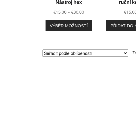
Nástroj hex
ruční k
Rozpětí
€
15,00
–
€
30,00
€
15,0
cen:
Tento
€15,00
VÝBĚR MOŽNOSTÍ
PŘIDAT DO 
produkt
až
má
€30,00
více
variant.
Z
Možnosti
lze
vybrat
na
stránce
produktu