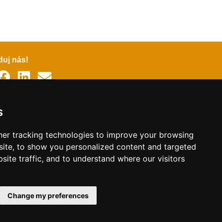
duj nás!
y
s
ec
čtina
er tracking technologies to improve your browsing
ite, to show you personalized content and targeted
site traffic, and to understand where our visitors
couzština
ělský
Change my preferences
 Webshop 2026