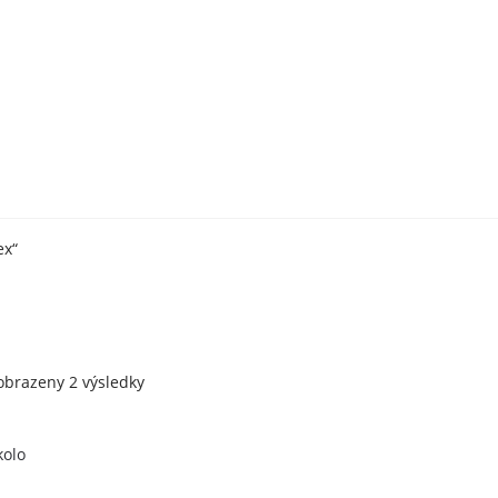
ex“
Seřazeno
obrazeny 2 výsledky
podle
oblíbenosti