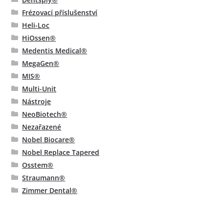
Frézovací příslušenství
Heli-Loc
HiOssen®
Medentis Medical®
MegaGen®
MIS®
Multi-Unit
Nástroje
NeoBiotech®
Nezařazené
Nobel Biocare®
Nobel Replace Tapered
Osstem®
Straumann®
Zimmer Dental®