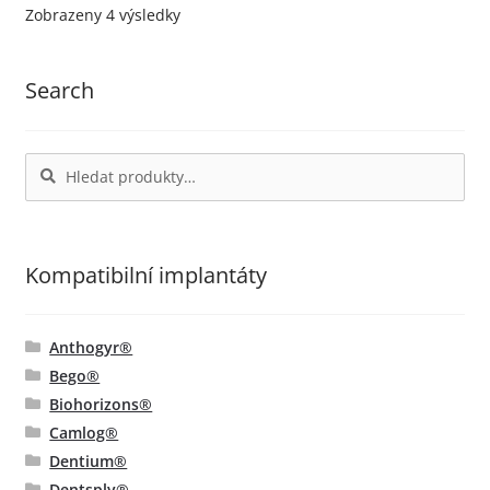
Seřazeno
Zobrazeny 4 výsledky
podle
oblíbenosti
Search
Hledat:
Hledat
Kompatibilní implantáty
Anthogyr®
Bego®
Biohorizons®
Camlog®
Dentium®
Dentsply®