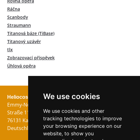
Rovná opěra
Ráčna
Scanbody
Straumann
Titanová báze (TiBase)
Titanový uzávěr
tlx
Zobrazovací příspěvek
Úhlová opěra
We use cookies
Heliocos GmbH
Právní
Následuj nás!
Emmy-Noether-
Otisk
We use cookies and other
Straße 11
Ochrana dat
tracking technologies to improve
76131 Karlsruhe
VOP
your browsing experience on our
Deutschland
website, to show you