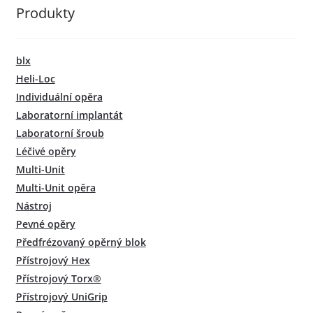
Produkty
blx
Heli-Loc
Individuální opěra
Laboratorní implantát
Laboratorní šroub
Léčivé opěry
Multi-Unit
Multi-Unit opěra
Nástroj
Pevné opěry
Předfrézovaný opěrný blok
Přístrojový Hex
Přístrojový Torx®
Přístrojový UniGrip