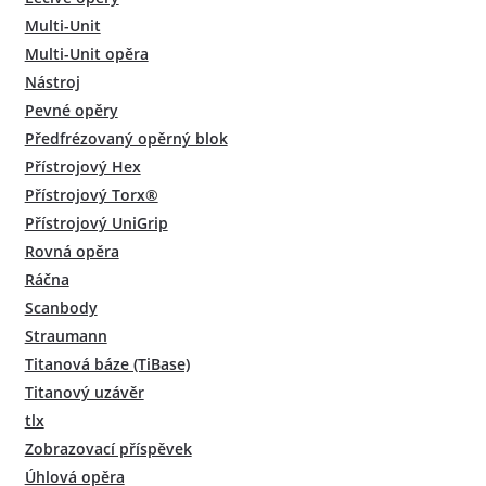
Multi-Unit
Multi-Unit opěra
Nástroj
Pevné opěry
Předfrézovaný opěrný blok
Přístrojový Hex
Přístrojový Torx®
Přístrojový UniGrip
Rovná opěra
Ráčna
Scanbody
Straumann
Titanová báze (TiBase)
Titanový uzávěr
tlx
Zobrazovací příspěvek
Úhlová opěra