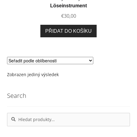
Löseinstrument
€
30,00
PŘIDAT DO KOŠÍKU
Zobrazen jediný výsledek
Search
Hledat:
Hledat