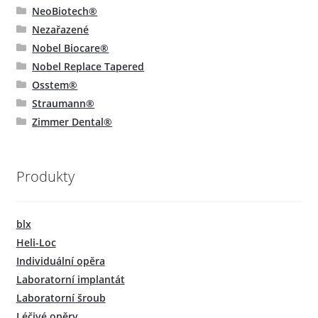
NeoBiotech®
Nezařazené
Nobel Biocare®
Nobel Replace Tapered
Osstem®
Straumann®
Zimmer Dental®
Produkty
blx
Heli-Loc
Individuální opěra
Laboratorní implantát
Laboratorní šroub
Léčivé opěry