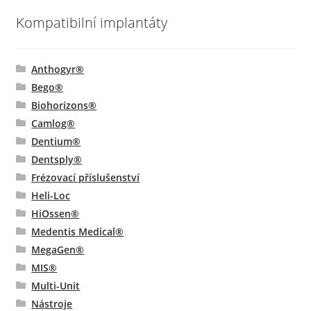
Kompatibilní implantáty
Anthogyr®
Bego®
Biohorizons®
Camlog®
Dentium®
Dentsply®
Frézovací příslušenství
Heli-Loc
HiOssen®
Medentis Medical®
MegaGen®
MIS®
Multi-Unit
Nástroje