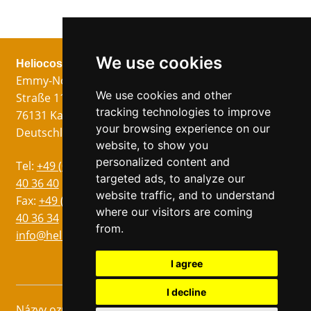
We use cookies
Heliocos GmbH
Právní
Následuj nás!
Emmy-Noether-
Otisk
We use cookies and other
Straße 11
Ochrana dat
tracking technologies to improve
76131 Karlsruhe
VOP
your browsing experience on our
Deutschland
website, to show you
personalized content and
Jazyky
Tel:
+49 (0)721 75
targeted ads, to analyze our
Němec
40 36 40
website traffic, and to understand
Angličtina
Fax:
+49 (0)721 75
where our visitors are coming
40 36 34
Ital
from.
info@heliocos.de
Francouzština
Španělský
I agree
I decline
Názvy označené symbolem ® jsou registrované