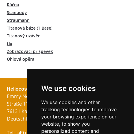
Ráčna
Scanbody
Straumann
Titanová báze (TiBase)
Titanový uzávěr
tlx
Zobrazovací příspěvek
Úhlová opěra
We use cookies
Heliocos GmbH
Právní
Následuj nás!
Emmy-Noether-
Otisk
We use cookies and other
Straße 11
Ochrana dat
tracking technologies to improve
76131 Karlsruhe
VOP
your browsing experience on our
Deutschland
website, to show you
personalized content and
Jazyky
Tel:
+49 (0)721 75