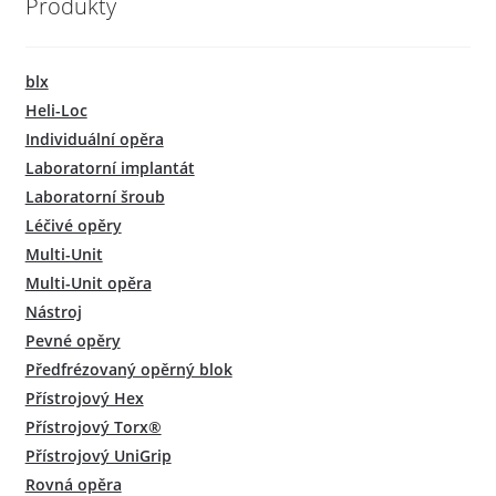
Produkty
blx
Heli-Loc
Individuální opěra
Laboratorní implantát
Laboratorní šroub
Léčivé opěry
Multi-Unit
Multi-Unit opěra
Nástroj
Pevné opěry
Předfrézovaný opěrný blok
Přístrojový Hex
Přístrojový Torx®
Přístrojový UniGrip
Rovná opěra