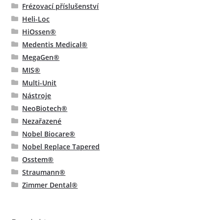
Frézovací příslušenství
Heli-Loc
HiOssen®
Medentis Medical®
MegaGen®
MIS®
Multi-Unit
Nástroje
NeoBiotech®
Nezařazené
Nobel Biocare®
Nobel Replace Tapered
Osstem®
Straumann®
Zimmer Dental®