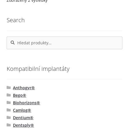
Zobrazeny 2 výsledky
podle
oblíbenosti
Search
Hledat:
Hledat
Kompatibilní implantáty
Anthogyr®
Bego®
Biohorizons®
Camlog®
Dentium®
Dentsply®