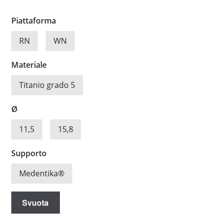
Piattaforma
RN
WN
Materiale
Titanio grado 5
Ø
11,5
15,8
Supporto
Medentika®
Svuota