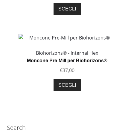
scelte
Questo
SCEGLI
nella
prodotto
pagina
ha
del
più
prodotto
varianti.
Le
opzioni
Biohorizons® - Internal Hex
possono
Moncone Pre-Mill per Biohorizons®
essere
€
37,00
scelte
nella
Questo
SCEGLI
pagina
prodotto
del
ha
prodotto
più
varianti.
Le
Search
opzioni