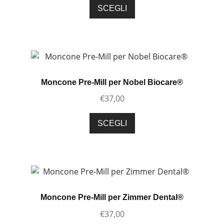
Questo
SCEGLI
prodotto
prodotto
ha
più
varianti.
Le
opzioni
Moncone Pre-Mill per Nobel Biocare®
possono
€
37,00
essere
scelte
Questo
SCEGLI
nella
prodotto
pagina
ha
del
più
prodotto
varianti.
Le
opzioni
Moncone Pre-Mill per Zimmer Dental®
possono
€
37,00
essere