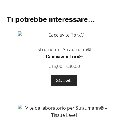
Ti potrebbe interessare…
Strumenti - Straumann®
Cacciavite Torx®
Fascia
€
15,00
-
€
30,00
di
Questo
prezzo:
SCEGLI
prodotto
da
ha
€15,00
più
a
varianti.
€30,00
Le
opzioni
possono