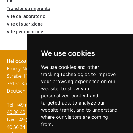
tlx
Transfer da impronta
Vite da laboratorio
Vite di guarigione
Vite per moncone
We use cookies
Heliocos GmbH
Legale
Seguici!
We use cookies and other
Emmy-Noether-
Impronta
tracking technologies to improve
Straße 11
Protezione dei
your browsing experience on our
76131 Karlsruhe
dati
website, to show you
Deutschland
Condizioni
personalized content and
targeted ads, to analyze our
Lingua
Tel:
+49 (0)721 75
website traffic, and to understand
Tedesco
40 36 40
where our visitors are coming
Inglese
Fax:
+49 (0)721 75
from.
40 36 34
Francese