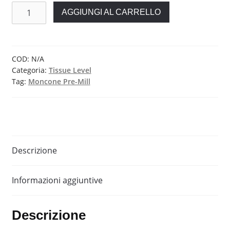
Moncone
AGGIUNGI AL CARRELLO
Pre-
Mill
per
Straumann®
COD:
N/A
Categoria:
Tissue Level
-
Tag:
Moncone Pre-Mill
Tissue
Level
quantità
Descrizione
Informazioni aggiuntive
Descrizione