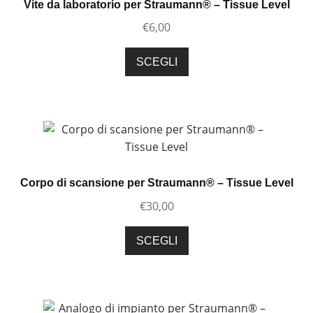
Vite da laboratorio per Straumann® – Tissue Level
essere
€
6,00
scelte
nella
Questo
SCEGLI
pagina
prodotto
del
ha
prodotto
più
varianti.
Le
opzioni
possono
Corpo di scansione per Straumann® – Tissue Level
essere
€
30,00
scelte
nella
Questo
SCEGLI
pagina
prodotto
del
ha
prodotto
più
varianti.