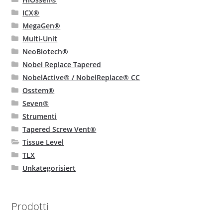
ICX®
MegaGen®
Multi-Unit
NeoBiotech®
Nobel Replace Tapered
NobelActive® / NobelReplace® CC
Osstem®
Seven®
Strumenti
Tapered Screw Vent®
Tissue Level
TLX
Unkategorisiert
Prodotti