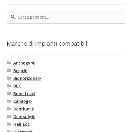
possono
essere
Cerca:
Cerca
scelte
nella
pagina
del
Marche di impianti compatibili
prodotto
Anthogyr®
Bego®
Biohorizons®
BLX
Bone Level
Camlog®
Dentium®
Dentsply®
Heli-Loc
HiOssen®