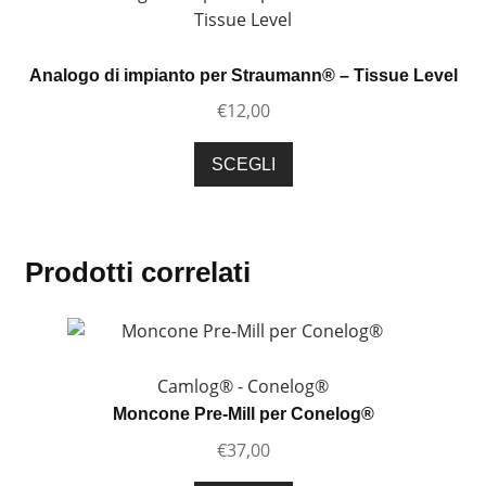
Le
opzioni
possono
Analogo di impianto per Straumann® – Tissue Level
essere
€
12,00
scelte
nella
Questo
SCEGLI
pagina
prodotto
del
ha
prodotto
più
varianti.
Prodotti correlati
Le
opzioni
possono
essere
Camlog® - Conelog®
scelte
Moncone Pre-Mill per Conelog®
nella
€
37,00
pagina
del