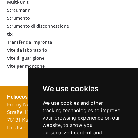
Multi-Unit
Straumann
Strumento
Strumento di disconnessione
tlx
Transfer da impronta
Vite da laboratorio
Vite di guarigione
Vite per moncone
We use cookies
Heliocos GmbH
Legale
Seguici!
We use cookies and other
Emmy-Noether-
Impronta
tracking technologies to improve
Straße 11
Protezione dei
your browsing experience on our
76131 Karlsruhe
dati
website, to show you
Deutschland
Condizioni
personalized content and