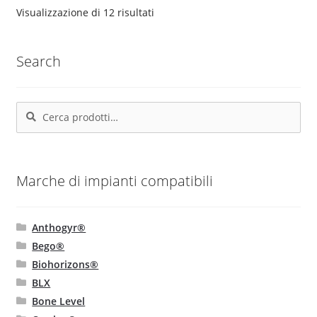
opzioni
Popolarità
Visualizzazione di 12 risultati
possono
essere
Search
scelte
nella
pagina
Cerca:
Cerca
del
prodotto
Marche di impianti compatibili
Anthogyr®
Bego®
Biohorizons®
BLX
Bone Level