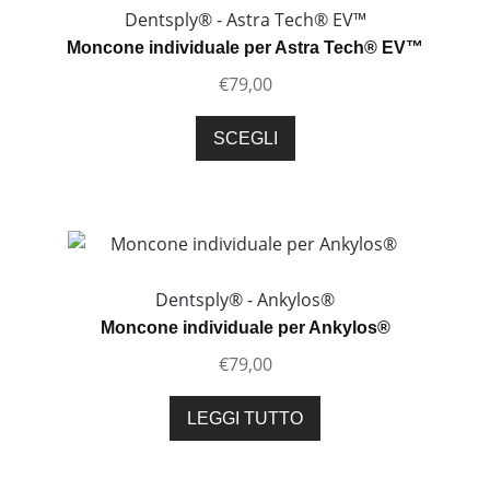
Dentsply® - Astra Tech® EV™
Moncone individuale per Astra Tech® EV™
€
79,00
Questo
SCEGLI
prodotto
ha
più
varianti.
Le
opzioni
Dentsply® - Ankylos®
possono
Moncone individuale per Ankylos®
essere
€
79,00
scelte
nella
LEGGI TUTTO
pagina
del
prodotto