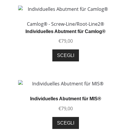
Camlog® - Screw-Line/Root-Line2®
Individuelles Abutment für Camlog®
€
79,00
Questo
SCEGLI
prodotto
ha
più
varianti.
Le
opzioni
Individuelles Abutment für MIS®
possono
€
79,00
essere
scelte
Questo
SCEGLI
nella
prodotto