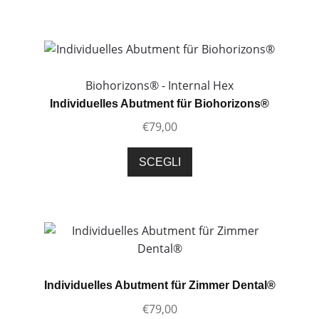
pagina
ha
del
più
prodotto
varianti.
Le
opzioni
Biohorizons® - Internal Hex
possono
Individuelles Abutment für Biohorizons®
essere
€
79,00
scelte
nella
Questo
SCEGLI
pagina
prodotto
del
ha
prodotto
più
varianti.
Le
opzioni
possono
Individuelles Abutment für Zimmer Dental®
essere
€
79,00
scelte