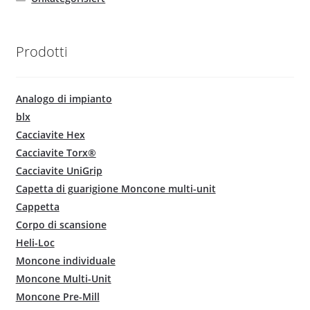
Prodotti
Analogo di impianto
blx
Cacciavite Hex
Cacciavite Torx®
Cacciavite UniGrip
Capetta di guarigione Moncone multi-unit
Cappetta
Corpo di scansione
Heli-Loc
Moncone individuale
Moncone Multi-Unit
Moncone Pre-Mill