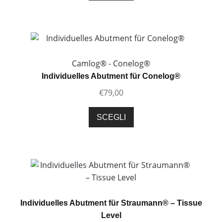
ha
più
varianti.
Le
opzioni
Camlog® - Conelog®
possono
Individuelles Abutment für Conelog®
essere
€
79,00
scelte
nella
Questo
SCEGLI
pagina
prodotto
del
ha
prodotto
più
varianti.
Le
opzioni
possono
Individuelles Abutment für Straumann® – Tissue
essere
Level