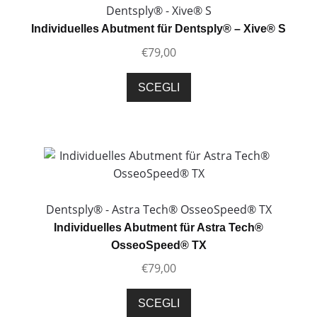
possono
Dentsply® - Xive® S
essere
Individuelles Abutment für Dentsply® – Xive® S
scelte
€
79,00
nella
pagina
Questo
SCEGLI
del
prodotto
prodotto
ha
più
varianti.
Le
opzioni
possono
Dentsply® - Astra Tech® OsseoSpeed® TX
essere
Individuelles Abutment für Astra Tech®
scelte
OsseoSpeed® TX
nella
€
79,00
pagina
del
Questo
SCEGLI
prodotto
prodotto