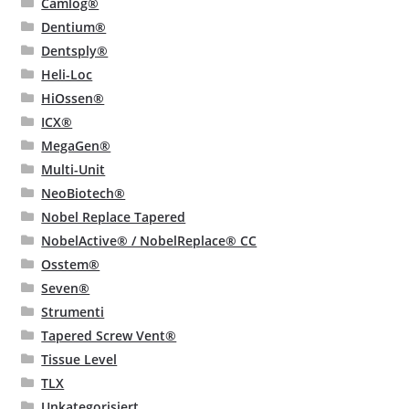
Camlog®
Dentium®
Dentsply®
Heli-Loc
HiOssen®
ICX®
MegaGen®
Multi-Unit
NeoBiotech®
Nobel Replace Tapered
NobelActive® / NobelReplace® CC
Osstem®
Seven®
Strumenti
Tapered Screw Vent®
Tissue Level
TLX
Unkategorisiert