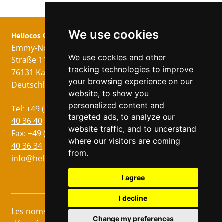
We use cookies
Heliocos GmbH
Mentions légales
Suivez nous!
Emmy-Noether-
Imprimer
We use cookies and other
Straße 11
Protection des
tracking technologies to improve
76131 Karlsruhe
données
your browsing experience on our
Deutschland
CG
website, to show you
personalized content and
Langues
Tel:
+49 (0)721 75
targeted ads, to analyze our
Allemand
40 36 40
website traffic, and to understand
Anglais
Fax:
+49 (0)721 75
where our visitors are coming
40 36 34
Italien
from.
info@heliocos.de
Espagnol
Tchèque
I agree
I decline
Les noms marqués d'un ® sont des marques
Change my preferences