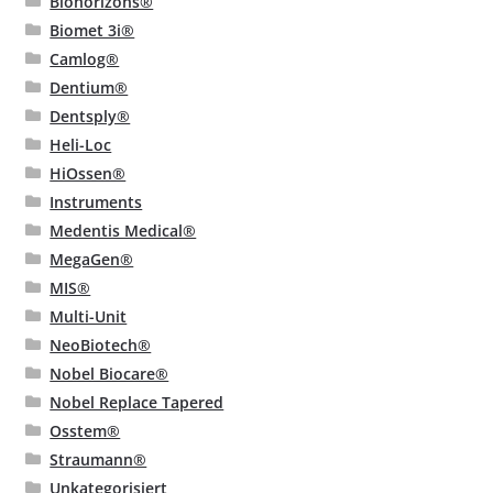
Biohorizons®
Biomet 3i®
Camlog®
Dentium®
Dentsply®
Heli-Loc
HiOssen®
Instruments
Medentis Medical®
MegaGen®
MIS®
Multi-Unit
NeoBiotech®
Nobel Biocare®
Nobel Replace Tapered
Osstem®
Straumann®
Unkategorisiert