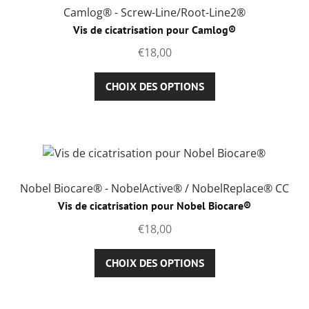
Camlog® - Screw-Line/Root-Line2®
Vis de cicatrisation pour Camlog®
€
18,00
Ce
CHOIX DES OPTIONS
produit
a
plusieurs
variations.
Les
options
Nobel Biocare® - NobelActive® / NobelReplace® CC
peuvent
Vis de cicatrisation pour Nobel Biocare®
être
€
18,00
choisies
sur
Ce
CHOIX DES OPTIONS
la
produit
page
a
du
plusieurs