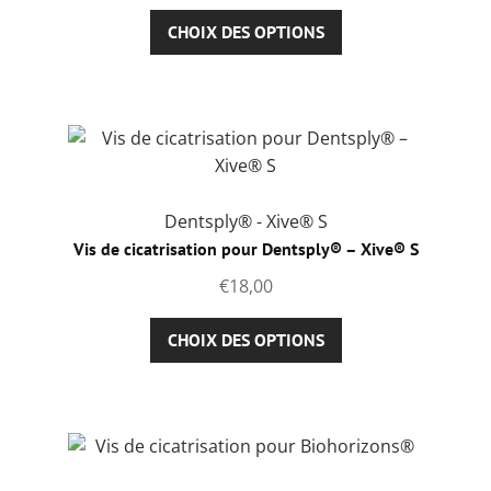
la
Ce
CHOIX DES OPTIONS
page
produit
du
a
produit
plusieurs
variations.
Les
options
peuvent
Dentsply® - Xive® S
être
Vis de cicatrisation pour Dentsply® – Xive® S
choisies
€
18,00
sur
la
Ce
CHOIX DES OPTIONS
page
produit
du
a
produit
plusieurs
variations.
Les