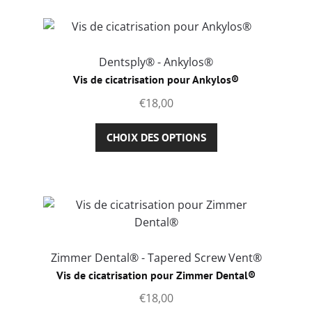
produit
plusieurs
variations.
Les
options
Dentsply® - Ankylos®
peuvent
Vis de cicatrisation pour Ankylos®
être
€
18,00
choisies
sur
Ce
CHOIX DES OPTIONS
la
produit
page
a
du
plusieurs
produit
variations.
Les
options
peuvent
Zimmer Dental® - Tapered Screw Vent®
être
Vis de cicatrisation pour Zimmer Dental®
choisies
€
18,00
sur