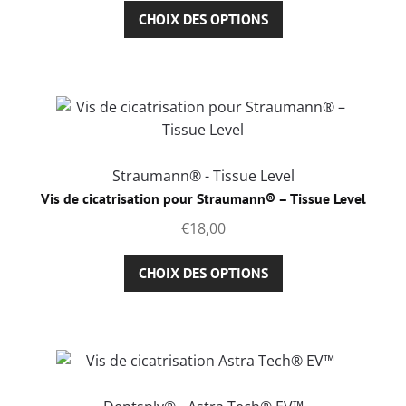
la
Ce
CHOIX DES OPTIONS
page
produit
du
a
produit
plusieurs
variations.
Les
options
peuvent
Straumann® - Tissue Level
être
Vis de cicatrisation pour Straumann® – Tissue Level
choisies
€
18,00
sur
la
Ce
CHOIX DES OPTIONS
page
produit
du
a
produit
plusieurs
variations.
Les
options