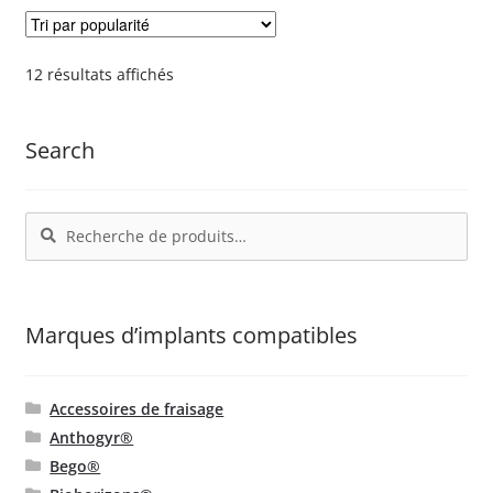
produit
variations.
Les
options
Trié
12 résultats affichés
par
peuvent
popularité
être
Search
choisies
sur
la
Recherche
Recherche
page
pour :
du
produit
Marques d’implants compatibles
Accessoires de fraisage
Anthogyr®
Bego®