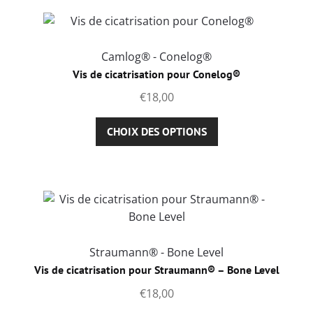
produit
variations.
Les
options
Camlog® - Conelog®
peuvent
Vis de cicatrisation pour Conelog®
être
€
18,00
choisies
sur
Ce
CHOIX DES OPTIONS
la
produit
page
a
du
plusieurs
produit
variations.
Les
options
peuvent
Straumann® - Bone Level
être
Vis de cicatrisation pour Straumann® – Bone Level
choisies
€
18,00
sur