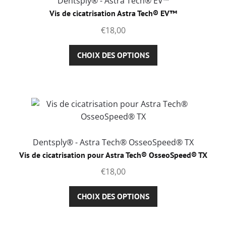
Dentsply® - Astra Tech® EV™
peuvent
Vis de cicatrisation Astra Tech® EV™
être
€
18,00
choisies
sur
Ce
CHOIX DES OPTIONS
la
produit
page
a
du
plusieurs
produit
variations.
Les
options
peuvent
Dentsply® - Astra Tech® OsseoSpeed® TX
être
Vis de cicatrisation pour Astra Tech® OsseoSpeed® TX
choisies
€
18,00
sur
la
Ce
CHOIX DES OPTIONS
page
produit
du
a