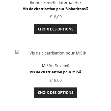
options
Biohorizons® - Internal Hex
peuvent
Vis de cicatrisation pour Biohorizons®
être
€
18,00
choisies
sur
Ce
CHOIX DES OPTIONS
la
produit
page
a
du
plusieurs
produit
variations.
Les
options
MIS® - Seven®
peuvent
Vis de cicatrisation pour MIS®
être
€
18,00
choisies
sur
Ce
CHOIX DES OPTIONS
la
produit
page
a
du
plusieurs