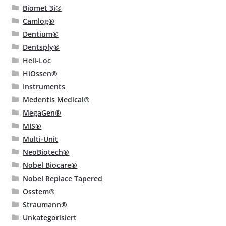
Biomet 3i®
Camlog®
Dentium®
Dentsply®
Heli-Loc
HiOssen®
Instruments
Medentis Medical®
MegaGen®
MIS®
Multi-Unit
NeoBiotech®
Nobel Biocare®
Nobel Replace Tapered
Osstem®
Straumann®
Unkategorisiert