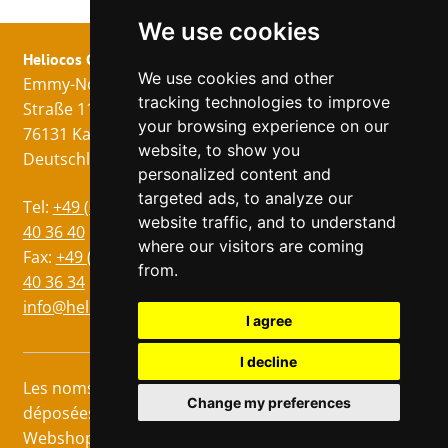
We use cookies
Heliocos GmbH
Mentions légales
Suivez nous!
We use cookies and other
Emmy-Noether-
Imprimer
tracking technologies to improve
Straße 11
Protection des
your browsing experience on our
76131 Karlsruhe
données
website, to show you
Deutschland
CG
personalized content and
targeted ads, to analyze our
Langues
Tel:
+49 (0)721 75
website traffic, and to understand
Allemand
40 36 40
where our visitors are coming
Anglais
Fax:
+49 (0)721 75
from.
40 36 34
Italien
info@heliocos.de
Espagnol
I agree
I decline
Les noms marqués d'un ® sont des marques
Change my preferences
déposées des fabricants respectifs. © Heliocos
Webshop 2026