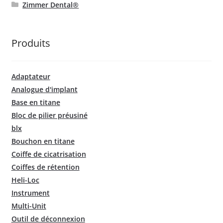
Zimmer Dental®
Produits
Adaptateur
Analogue d'implant
Base en titane
Bloc de pilier préusiné
blx
Bouchon en titane
Coiffe de cicatrisation
Coiffes de rétention
Heli-Loc
Instrument
Multi-Unit
Outil de déconnexion