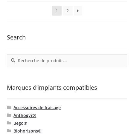
popularité
1
2
Search
Recherche
Recherche
pour :
Marques d’implants compatibles
Accessoires de fraisage
Anthogyr®
Bego®
Biohorizons®