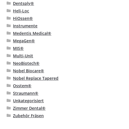
Dentsply®
Heli-Loc
HiOssen®
Instrumente
Medentis Medical®
MegaGen®
MIS®
Multi-Unit
NeoBiotech®
Nobel Biocare®
Nobel Replace Tapered
Osstem®
Straumann®
Unkategorisiert
Zimmer Dental®
Zubehör Fräsen