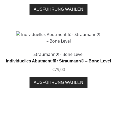
Produktseite
Dieses
AUSFÜHRUNG WÄHLEN
gewählt
Produkt
werden
weist
mehrere
Varianten
auf.
Die
Optionen
Straumann® - Bone Level
können
Individuelles Abutment für Straumann® – Bone Level
auf
€
79,00
der
Produktseite
Dieses
AUSFÜHRUNG WÄHLEN
gewählt
Produkt
werden
weist
mehrere
Varianten
auf.