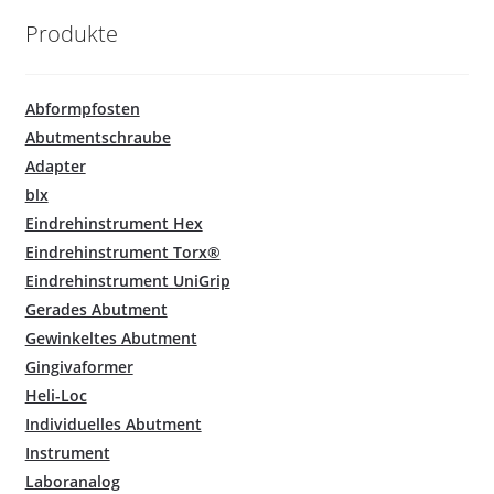
Produkte
Abformpfosten
Abutmentschraube
Adapter
blx
Eindrehinstrument Hex
Eindrehinstrument Torx®
Eindrehinstrument UniGrip
Gerades Abutment
Gewinkeltes Abutment
Gingivaformer
Heli-Loc
Individuelles Abutment
Instrument
Laboranalog