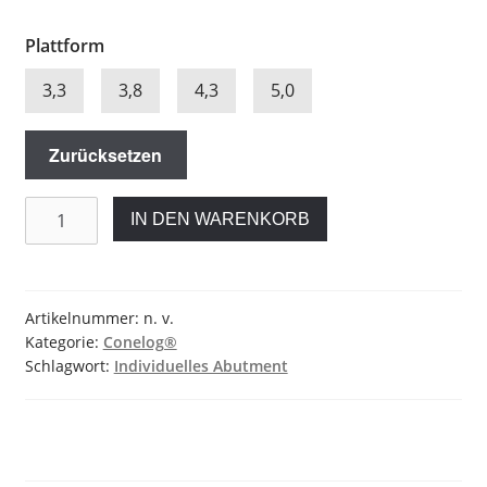
Plattform
3,3
3,8
4,3
5,0
Zurücksetzen
Individuelles
IN DEN WARENKORB
Abutment
für
Conelog®
Menge
Artikelnummer:
n. v.
Kategorie:
Conelog®
Schlagwort:
Individuelles Abutment