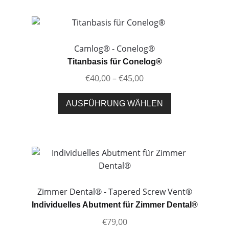
mehrere
Varianten
auf.
Die
Camlog® - Conelog®
Optionen
Titanbasis für Conelog®
können
Preisspanne:
€
40,00
–
€
45,00
auf
€40,00
der
Dieses
bis
AUSFÜHRUNG WÄHLEN
Produktseite
Produkt
€45,00
gewählt
weist
werden
mehrere
Varianten
auf.
Die
Optionen
Zimmer Dental® - Tapered Screw Vent®
können
Individuelles Abutment für Zimmer Dental®
auf
€
79,00
der