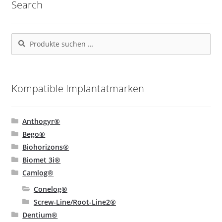
Search
Die
Optionen
können
Suchen
Suchen
auf
nach:
der
Produktseite
gewählt
Kompatible Implantatmarken
werden
Anthogyr®
Bego®
Biohorizons®
Biomet 3i®
Camlog®
Conelog®
Screw-Line/Root-Line2®
Dentium®