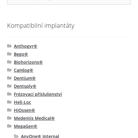
Kompatibilní implantáty
Anthogyr®
Bego®
Biohorizons®
Camlog®
Dentium®
Dentsply®
Frézovací příslušenství
Heli-Loc
HiOssen®
Medentis Medical®
MegaGen®
AnyOne® Internal