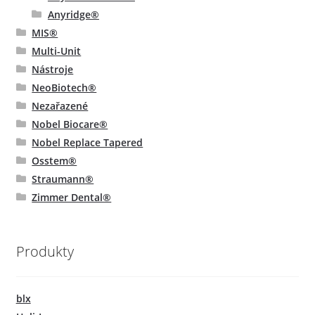
Anyridge®
MIS®
Multi-Unit
Nástroje
NeoBiotech®
Nezařazené
Nobel Biocare®
Nobel Replace Tapered
Osstem®
Straumann®
Zimmer Dental®
Produkty
blx