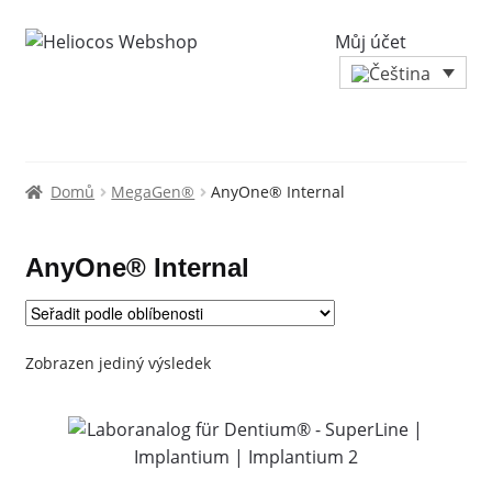
Můj účet
Domů
MegaGen®
AnyOne® Internal
AnyOne® Internal
Zobrazen jediný výsledek