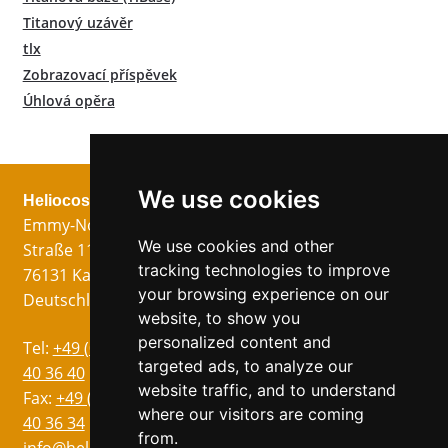
Titanový uzávěr
tlx
Zobrazovací příspěvek
Úhlová opěra
We use cookies
Heliocos GmbH
Právní
Následuj nás!
Emmy-Noether-
Otisk
We use cookies and other
Straße 11
Ochrana dat
tracking technologies to improve
76131 Karlsruhe
VOP
your browsing experience on our
Deutschland
website, to show you
personalized content and
Jazyky
Tel:
+49 (0)721 75
targeted ads, to analyze our
Němec
40 36 40
website traffic, and to understand
Angličtina
Fax:
+49 (0)721 75
where our visitors are coming
40 36 34
Ital
from.
info@heliocos.de