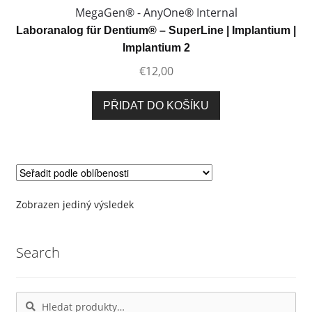
MegaGen® - AnyOne® Internal
Laboranalog für Dentium® – SuperLine | Implantium |
Implantium 2
€
12,00
PŘIDAT DO KOŠÍKU
Zobrazen jediný výsledek
Search
Hledat:
Hledat