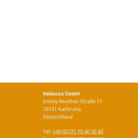
Heliocos GmbH
Emmy-Noether-Straße 11
76131 Karlsruhe
Deutschland
Tel:
+49 (0)721 75 40 36 40