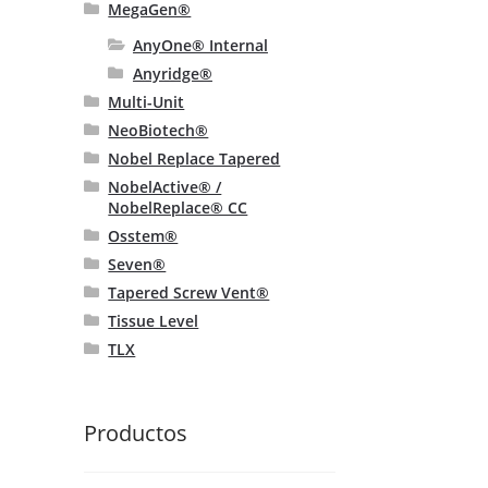
MegaGen®
AnyOne® Internal
Anyridge®
Multi-Unit
NeoBiotech®
Nobel Replace Tapered
NobelActive® /
NobelReplace® CC
Osstem®
Seven®
Tapered Screw Vent®
Tissue Level
TLX
Productos