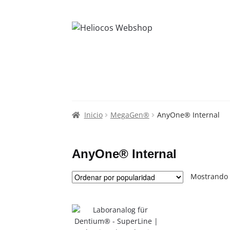
Inicio
MegaGen®
AnyOne® Internal
AnyOne® Internal
Mostrando 