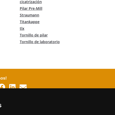
cicatrización
Pilar Pre-Mill
Straumann
Titankappe
tlx
Tornillo de pilar
Tornillo de laboratorio
nos!
as
s
án