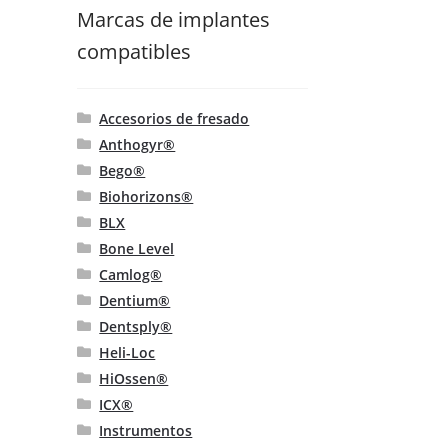
Marcas de implantes
compatibles
Accesorios de fresado
Anthogyr®
Bego®
Biohorizons®
BLX
Bone Level
Camlog®
Dentium®
Dentsply®
Heli-Loc
HiOssen®
ICX®
Instrumentos