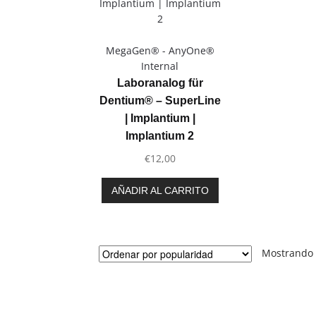
MegaGen® - AnyOne®
Internal
Laboranalog für
Dentium® – SuperLine
| Implantium |
Implantium 2
€
12,00
AÑADIR AL CARRITO
Mostrando 