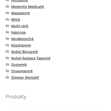
HiOssen®
Medentis Medical®
MegaGen®
MIS®
Multi-Unit
Nástroje
NeoBiotech®
Nezařazené
Nobel Biocare®
Nobel Replace Tapered
Osstem®
Straumann®
Zimmer Dental®
Produkty