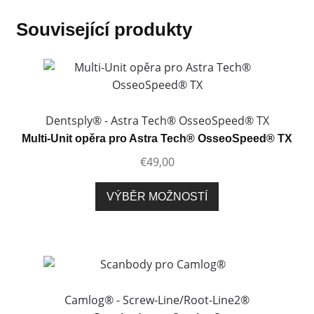
Související produkty
Dentsply® - Astra Tech® OsseoSpeed® TX
Multi-Unit opěra pro Astra Tech® OsseoSpeed® TX
€
49,00
Tento
VÝBĚR MOŽNOSTÍ
produkt
má
více
variant.
Možnosti
lze
Camlog® - Screw-Line/Root-Line2®
vybrat