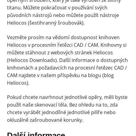
opěrným šroubem, který je také vyroben ze slitiny
titanu. Můžete pokračovat v používání svých
původních nástrojů nebo můžete použít nástroje
Heliocos (šestihranný šroubovák).
Vezměte prosím na vědomí dostupnost knihoven
Heliocos v procesním řetězci CAD / CAM. Knihovny si
můžete stáhnout z webových stránek Heliocos
(Heliocos Downloads). Další informace o dostupných
knihovnách a požadavcích na procesní řetězec CAD /
CAM najdete v našem příspěvku na blogu (blog
Heliocos).
Pokud chcete navrhnout jednotlivé opěry, měli byste
použít naše skenovací těla. Bez ohledu na to, zda
chcete vyrábět jednodílné jednotlivé pilíře nebo
okluzálně zašroubované korunky.
Další informace