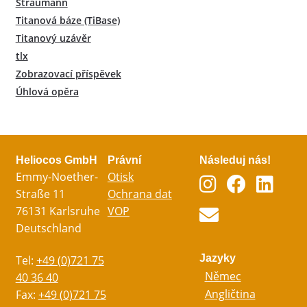
Straumann
Titanová báze (TiBase)
Titanový uzávěr
tlx
Zobrazovací příspěvek
Úhlová opěra
Heliocos GmbH
Právní
Následuj nás!
Emmy-Noether-
Otisk
Straße 11
Ochrana dat
76131 Karlsruhe
VOP
Deutschland
Jazyky
Tel:
+49 (0)721 75
Němec
40 36 40
Angličtina
Fax:
+49 (0)721 75