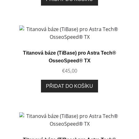
Titanová báze (TiBase) pro Astra Tech®
OsseoSpeed® TX
€
45,00
PŘIDAT DO KOŠÍKU