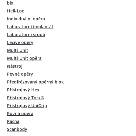
blx
Heli-Loc
Individuální opěra
Laboratorní implantát
Laboratorní šroub
Léčivé opěry
Multi-Unit
Multi-Unit opěra
Nástroj
Pevné opěry
Předfrézovaný opěrný blok
Přístrojový Hex
Přístrojový Torx®
Přístrojový UniGrip
Rovná opěra
Ráčna
Scanbody