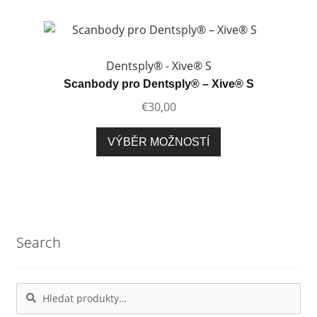
více
variant.
Možnosti
lze
Dentsply® - Xive® S
vybrat
Scanbody pro Dentsply® – Xive® S
na
€
30,00
stránce
produktu
Tento
VÝBĚR MOŽNOSTÍ
produkt
má
více
variant.
Možnosti
Search
lze
vybrat
na
Hledat:
Hledat
stránce
produktu