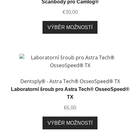
Scanbody pro Camlog®
na
€
30,00
stránce
produktu
Tento
VÝBĚR MOŽNOSTÍ
produkt
má
více
variant.
Možnosti
lze
vybrat
Dentsply® - Astra Tech® OsseoSpeed® TX
na
Laboratorní šroub pro Astra Tech® OsseoSpeed®
stránce
TX
produktu
€
6,00
Tento
VÝBĚR MOŽNOSTÍ
produkt
má