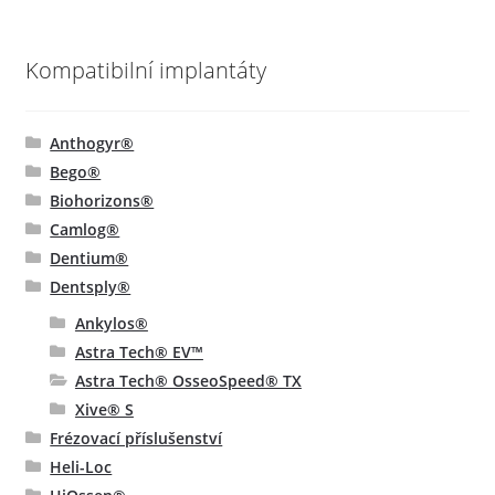
Kompatibilní implantáty
Anthogyr®
Bego®
Biohorizons®
Camlog®
Dentium®
Dentsply®
Ankylos®
Astra Tech® EV™
Astra Tech® OsseoSpeed® TX
Xive® S
Frézovací příslušenství
Heli-Loc