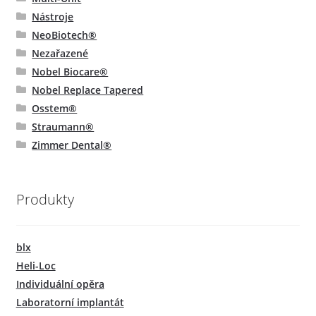
Nástroje
NeoBiotech®
Nezařazené
Nobel Biocare®
Nobel Replace Tapered
Osstem®
Straumann®
Zimmer Dental®
Produkty
blx
Heli-Loc
Individuální opěra
Laboratorní implantát