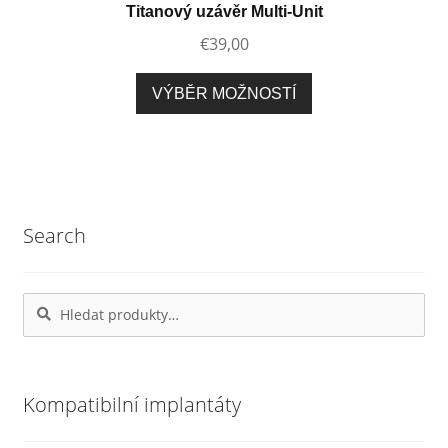
lze
Titanový uzávěr Multi-Unit
vybrat
€
39,00
na
stránce
Tento
VÝBĚR MOŽNOSTÍ
produktu
produkt
má
více
variant.
Možnosti
Search
lze
vybrat
na
Hledat:
Hledat
stránce
produktu
Kompatibilní implantáty