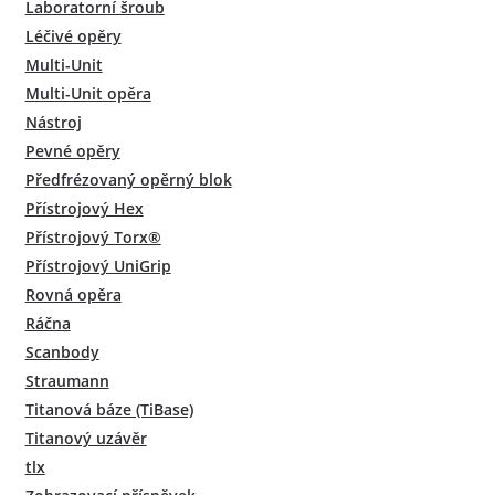
Laboratorní šroub
Léčivé opěry
Multi-Unit
Multi-Unit opěra
Nástroj
Pevné opěry
Předfrézovaný opěrný blok
Přístrojový Hex
Přístrojový Torx®
Přístrojový UniGrip
Rovná opěra
Ráčna
Scanbody
Straumann
Titanová báze (TiBase)
Titanový uzávěr
tlx