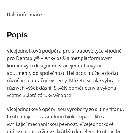
Další informace
Popis
Vícejednotková podpěra pro šroubové tyče vhodné
pro Dentsply® – Ankylos® s meziplatformovým
komínovým designem. S vícejednotkovými
abutmenty od společnosti Heliocos můžete dodat
různé implantační systémy. Můžete si také vybrat z
různých výšek dásní. Skvělý poměr ceny a výkonu
včetně 30leté záruky výrobce.
Vícejednotkové opěry jsou vyrobeny ze slitiny titanu.
Proto mají prokazatelnou biokompatibilitu a
vynikající mechanickou pevnost. Vícejednotkové
opěry jsou navrženy s krátkým kuželem. Proto je lze