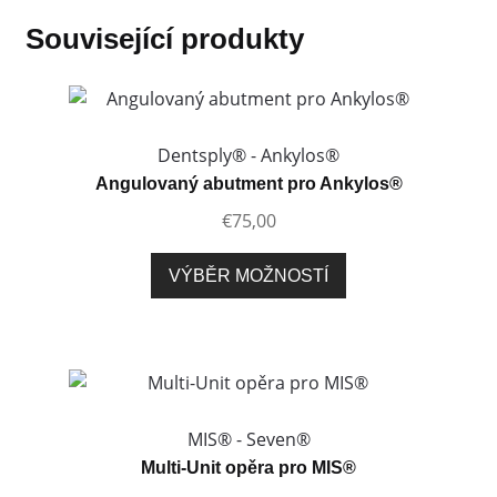
Související produkty
Dentsply® - Ankylos®
Angulovaný abutment pro Ankylos®
€
75,00
Tento
VÝBĚR MOŽNOSTÍ
produkt
má
více
variant.
Možnosti
lze
MIS® - Seven®
vybrat
Multi-Unit opěra pro MIS®
na