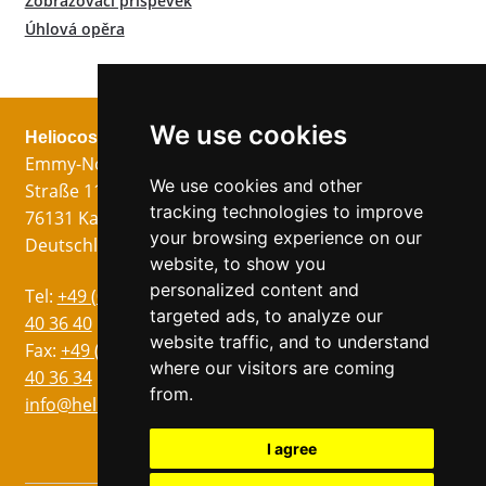
Zobrazovací příspěvek
Úhlová opěra
We use cookies
Heliocos GmbH
Právní
Následuj nás!
Emmy-Noether-
Otisk
We use cookies and other
Straße 11
Ochrana dat
tracking technologies to improve
76131 Karlsruhe
VOP
your browsing experience on our
Deutschland
website, to show you
personalized content and
Jazyky
Tel:
+49 (0)721 75
targeted ads, to analyze our
Němec
40 36 40
website traffic, and to understand
Angličtina
Fax:
+49 (0)721 75
where our visitors are coming
40 36 34
Ital
from.
info@heliocos.de
Francouzština
Španělský
I agree