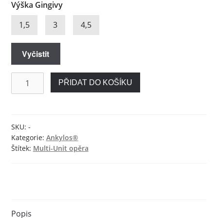
Výška Gingivy
1,5
3
4,5
Vyčistit
Multi-
PŘIDAT DO KOŠÍKU
Unit
opěra
pro
Ankylos®
SKU:
-
Kategorie:
Ankylos®
množství
Štítek:
Multi-Unit opěra
Popis