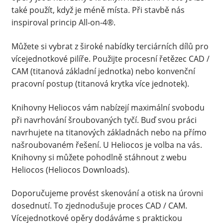
také použít, když je méně místa. Při stavbě nás
inspiroval princip All-on-4®.
Můžete si vybrat z široké nabídky terciárních dílů pro
vícejednotkové pilíře. Použijte procesní řetězec CAD /
CAM (titanová základní jednotka) nebo konvenční
pracovní postup (titanová krytka více jednotek).
Knihovny Heliocos vám nabízejí maximální svobodu
při navrhování šroubovaných tyčí. Buď svou práci
navrhujete na titanových základnách nebo na přímo
našroubovaném řešení. U Heliocos je volba na vás.
Knihovny si můžete pohodlně stáhnout z webu
Heliocos (Heliocos Downloads).
Doporučujeme provést skenování a otisk na úrovni
dosednutí. To zjednodušuje proces CAD / CAM.
Vícejednotkové opěry dodáváme s praktickou