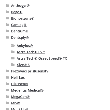
Anthogyr®
Bego®
Biohorizons®
Camlog®
Dentium®
Dentsply®
Ankylos®
Astra Tech® EV™
Astra Tech® OsseoSpeed® TX
Xive® S
Frézovací příslušenství
Heli-Loc
HiOssen®
Medentis Medical®
MegaGen®
MIS®
Multi-Unit