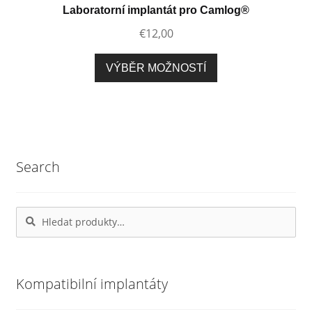
vybrat
Laboratorní implantát pro Camlog®
na
€
12,00
stránce
produktu
Tento
VÝBĚR MOŽNOSTÍ
produkt
má
více
variant.
Možnosti
Search
lze
vybrat
na
Hledat:
Hledat
stránce
produktu
Kompatibilní implantáty