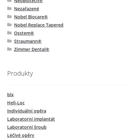
NeoBiotech®
Nezařazené
Nobel Biocare®
Nobel Replace Tapered
Osstem®
Straumann®
Zimmer Dental®
Produkty
blx
Heli-Loc
Individuální opěra
Laboratorní implantát
Laboratorní šroub
Léčivé opěry