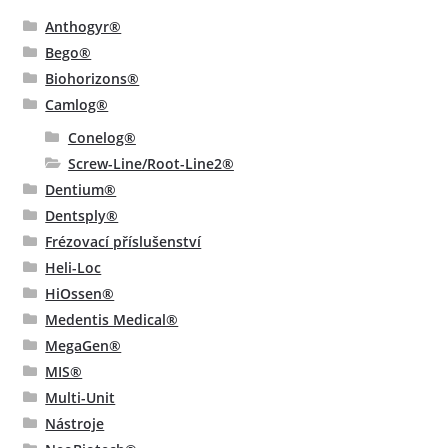
Anthogyr®
Bego®
Biohorizons®
Camlog®
Conelog®
Screw-Line/Root-Line2®
Dentium®
Dentsply®
Frézovací příslušenství
Heli-Loc
HiOssen®
Medentis Medical®
MegaGen®
MIS®
Multi-Unit
Nástroje