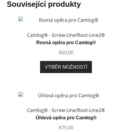
Související produkty
Camlog® - Screw-Line/Root-Line2®
Rovná opěra pro Camlog®
€
60,00
Tento
VÝBĚR MOŽNOSTÍ
produkt
má
více
variant.
Možnosti
lze
Camlog® - Screw-Line/Root-Line2®
vybrat
Úhlová opěra pro Camlog®
na
€
75,00
stránce