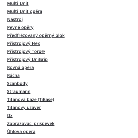
Multi-Unit
Multi-Unit opěra
Nástroj
Pevné opěry
Předfrézovaný opěrný blok
Přístrojový Hex
Přístrojový Torx®
Přístrojový UniGrip
Rovná opěra
Ráčna
Scanbody
Straumann
Titanová báze (TiBase)
Titanový uzávěr
tlx
Zobrazovací příspěvek
Úhlová opěra