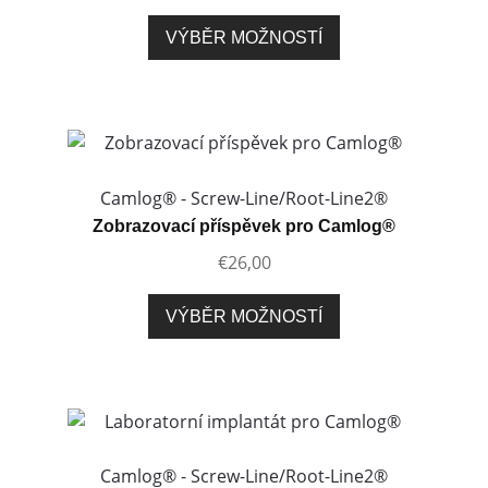
produktu
Tento
VÝBĚR MOŽNOSTÍ
produkt
má
více
variant.
Možnosti
lze
Camlog® - Screw-Line/Root-Line2®
vybrat
Zobrazovací příspěvek pro Camlog®
na
€
26,00
stránce
produktu
Tento
VÝBĚR MOŽNOSTÍ
produkt
má
více
variant.
Možnosti
lze
Camlog® - Screw-Line/Root-Line2®