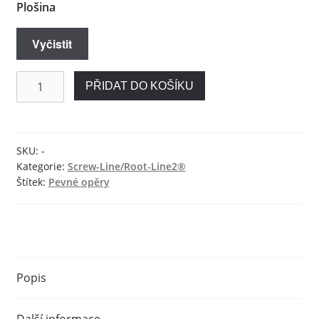
Plošina
Vyčistit
Rovné
PŘIDAT DO KOŠÍKU
pevné
opěry
pro
Camlog®
SKU:
-
Kategorie:
Screw-Line/Root-Line2®
množství
Štítek:
Pevné opěry
Popis