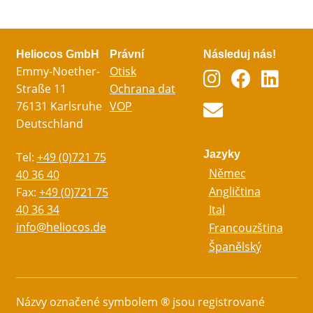
Heliocos GmbH
Právní
Následuj nás!
Emmy-Noether-
Otisk
Straße 11
Ochrana dat
76131 Karlsruhe
VOP
Deutschland
Jazyky
Tel:
+49 (0)721 75
Němec
40 36 40
Angličtina
Fax:
+49 (0)721 75
40 36 34
Ital
info@heliocos.de
Francouzština
Španělský
Názvy označené symbolem ® jsou registrované