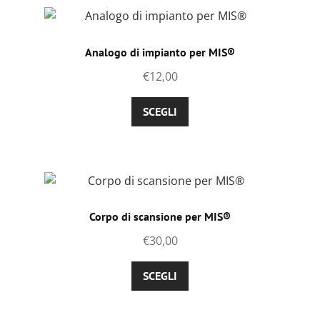
Analogo di impianto per MIS®
€
12,00
Questo
SCEGLI
prodotto
ha
più
varianti.
Le
opzioni
Corpo di scansione per MIS®
possono
€
30,00
essere
scelte
Questo
SCEGLI
nella
prodotto
pagina
ha
del