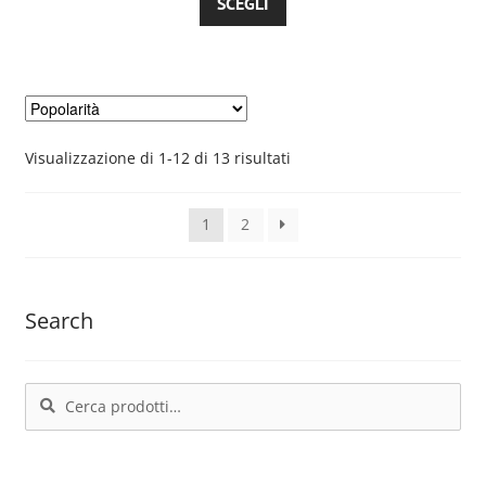
SCEGLI
nella
prodotto
pagina
ha
del
più
prodotto
varianti.
Le
opzioni
Popolarità
Visualizzazione di 1-12 di 13 risultati
possono
essere
1
2
scelte
nella
pagina
Search
del
prodotto
Cerca:
Cerca