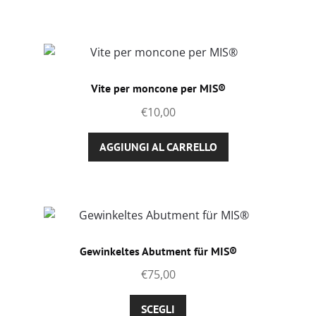
pagina
del
prodotto
Vite per moncone per MIS®
€
10,00
AGGIUNGI AL CARRELLO
Gewinkeltes Abutment für MIS®
€
75,00
Questo
SCEGLI