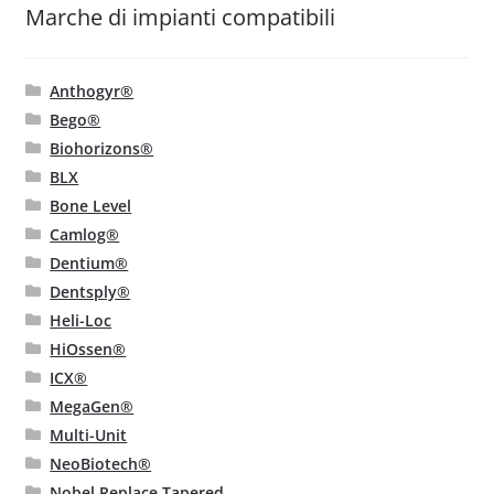
Marche di impianti compatibili
Anthogyr®
Bego®
Biohorizons®
BLX
Bone Level
Camlog®
Dentium®
Dentsply®
Heli-Loc
HiOssen®
ICX®
MegaGen®
Multi-Unit
NeoBiotech®
Nobel Replace Tapered