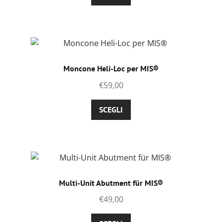
prodotto
ha
più
varianti.
Le
opzioni
Moncone Heli-Loc per MIS®
possono
€
59,00
essere
scelte
Questo
SCEGLI
nella
prodotto
pagina
ha
del
più
prodotto
varianti.
Le
opzioni
Multi-Unit Abutment für MIS®
possono
€
49,00
essere
scelte
Questo