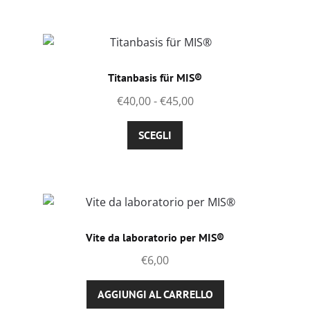
ha
del
più
prodotto
varianti.
Le
opzioni
Titanbasis für MIS®
possono
Fascia
€
40,00
-
€
45,00
essere
di
scelte
Questo
prezzo:
SCEGLI
nella
prodotto
da
pagina
ha
€40,00
del
più
a
prodotto
varianti.
€45,00
Le
opzioni
Vite da laboratorio per MIS®
possono
€
6,00
essere
scelte
AGGIUNGI AL CARRELLO
nella