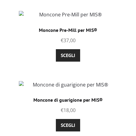
del
più
prodotto
varianti.
Le
opzioni
Moncone Pre-Mill per MIS®
possono
€
37,00
essere
scelte
Questo
SCEGLI
nella
prodotto
pagina
ha
del
più
prodotto
varianti.
Le
opzioni
Moncone di guarigione per MIS®
possono
€
18,00
essere
scelte
Questo
SCEGLI
nella
prodotto
pagina