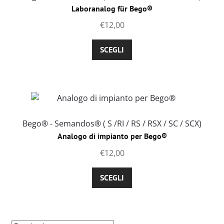
Laboranalog für Bego®
€
12,00
Questo
SCEGLI
prodotto
ha
più
varianti.
Le
opzioni
Bego® - Semandos® ( S /RI / RS / RSX / SC / SCX)
possono
Analogo di impianto per Bego®
essere
€
12,00
scelte
nella
Questo
SCEGLI
pagina
prodotto
del
ha
prodotto
più
varianti.