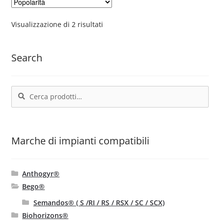
Le
opzioni
Popolarità
Visualizzazione di 2 risultati
possono
essere
Search
scelte
nella
pagina
Cerca:
Cerca
del
prodotto
Marche di impianti compatibili
Anthogyr®
Bego®
Semandos® ( S /RI / RS / RSX / SC / SCX)
Biohorizons®