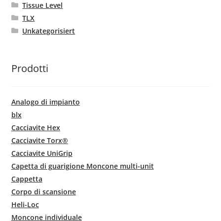
Tissue Level
TLX
Unkategorisiert
Prodotti
Analogo di impianto
blx
Cacciavite Hex
Cacciavite Torx®
Cacciavite UniGrip
Capetta di guarigione Moncone multi-unit
Cappetta
Corpo di scansione
Heli-Loc
Moncone individuale