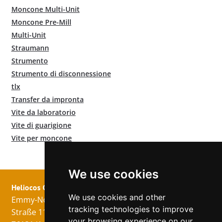
Moncone Multi-Unit
Moncone Pre-Mill
Multi-Unit
Straumann
Strumento
Strumento di disconnessione
tlx
Transfer da impronta
Vite da laboratorio
Vite di guarigione
Vite per moncone
We use cookies
Heliocos GmbH
Legale
Seguici!
We use cookies and other
Emmy-Noether-
Impronta
tracking technologies to improve
Straße 11
Protezione dei
your browsing experience on our