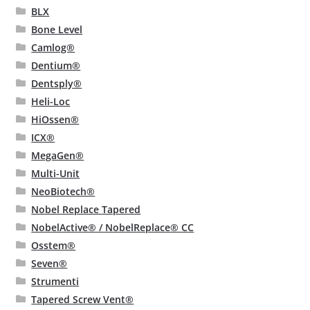
BLX
Bone Level
Camlog®
Dentium®
Dentsply®
Heli-Loc
HiOssen®
ICX®
MegaGen®
Multi-Unit
NeoBiotech®
Nobel Replace Tapered
NobelActive® / NobelReplace® CC
Osstem®
Seven®
Strumenti
Tapered Screw Vent®