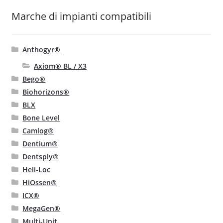
Marche di impianti compatibili
Anthogyr®
Axiom® BL / X3
Bego®
Biohorizons®
BLX
Bone Level
Camlog®
Dentium®
Dentsply®
Heli-Loc
HiOssen®
ICX®
MegaGen®
Multi-Unit