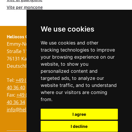
Vite per moncone
We use cookies
Heliocos GmbH
Legale
Seguici!
We use cookies and other
Emmy-Noether-
Impronta
tracking technologies to improve
Straße 11
Protezione dei
your browsing experience on our
76131 Karlsruhe
dati
website, to show you
Deutschland
Condizioni
personalized content and
targeted ads, to analyze our
Lingua
Tel:
+49 (0)721 75
website traffic, and to understand
Tedesco
40 36 40
where our visitors are coming
Inglese
Fax:
+49 (0)721 75
from.
40 36 34
Francese
info@heliocos.de
Spagnolo
I agree
Ceco
I decline