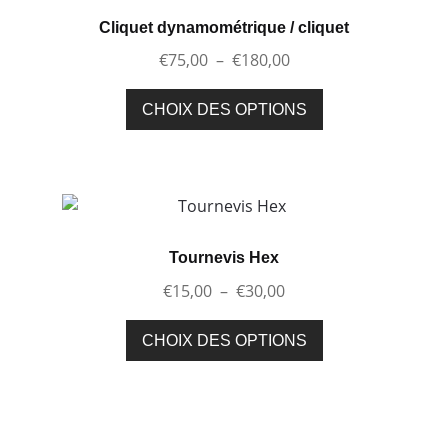
Cliquet dynamométrique / cliquet
Plage
€
75,00
–
€
180,00
de
Ce
prix :
CHOIX DES OPTIONS
produit
€75,00
a
à
plusieurs
€180,00
variations.
Les
options
Tournevis Hex
peuvent
Plage
€
15,00
–
€
30,00
être
de
choisies
Ce
prix :
CHOIX DES OPTIONS
sur
produit
€15,00
la
a
à
page
plusieurs
€30,00
du
variations.