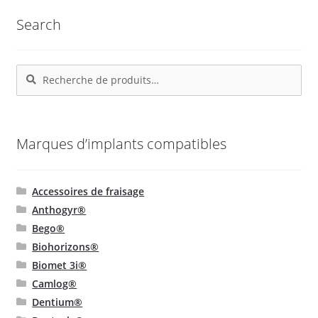
produit
Les
Search
options
peuvent
être
Recherche
Recherche
choisies
pour :
sur
la
page
Marques d’implants compatibles
du
produit
Accessoires de fraisage
Anthogyr®
Bego®
Biohorizons®
Biomet 3i®
Camlog®
Dentium®