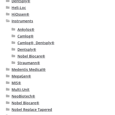
Dentsply®
Heli-Loc
HiOssen®
Instruments
Ankylos®
Camlog®
Camlog®, Dentsply®
Dentsply®
Nobel Biocare®
Straumann®
Medentis Medical®
MegaGen®
MIS®
Multi-Unit
NeoBiotech®
Nobel Biocare®
Nobel Replace Tapered