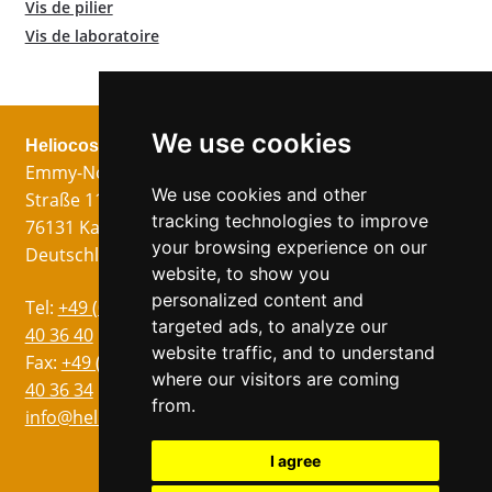
Vis de pilier
Vis de laboratoire
We use cookies
Heliocos GmbH
Mentions légales
Suivez nous!
Emmy-Noether-
Imprimer
We use cookies and other
Straße 11
Protection des
tracking technologies to improve
76131 Karlsruhe
données
your browsing experience on our
Deutschland
CG
website, to show you
personalized content and
Langues
Tel:
+49 (0)721 75
targeted ads, to analyze our
Allemand
40 36 40
website traffic, and to understand
Anglais
Fax:
+49 (0)721 75
where our visitors are coming
40 36 34
Italien
from.
info@heliocos.de
Espagnol
Tchèque
I agree