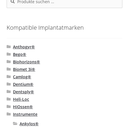
nach:
Kompatible Implantatmarken
Anthogyr®
Bego®
Biohorizons®
Biomet 3i®
Camlog®
Dentium®
Dentsply®
Heli-Loc
HiOssen®
Instrumente
Ankylos®