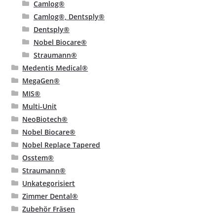
Camlog®
Camlog®, Dentsply®
Dentsply®
Nobel Biocare®
Straumann®
Medentis Medical®
MegaGen®
MIS®
Multi-Unit
NeoBiotech®
Nobel Biocare®
Nobel Replace Tapered
Osstem®
Straumann®
Unkategorisiert
Zimmer Dental®
Zubehör Fräsen