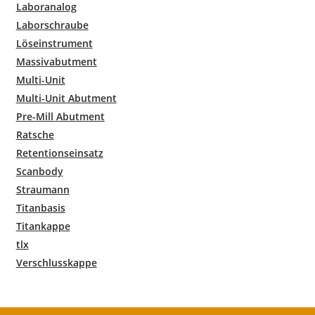
Laboranalog
Laborschraube
Löseinstrument
Massivabutment
Multi-Unit
Multi-Unit Abutment
Pre-Mill Abutment
Ratsche
Retentionseinsatz
Scanbody
Straumann
Titanbasis
Titankappe
tlx
Verschlusskappe