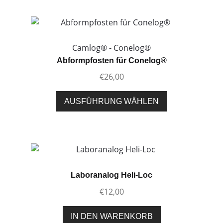
werden
mehrere
Varianten
auf.
Die
Camlog® - Conelog®
Optionen
Abformpfosten für Conelog®
können
€
26,00
auf
der
Dieses
AUSFÜHRUNG WÄHLEN
Produktseite
Produkt
gewählt
weist
werden
mehrere
Varianten
auf.
Die
Laboranalog Heli-Loc
Optionen
€
12,00
können
auf
IN DEN WARENKORB
der