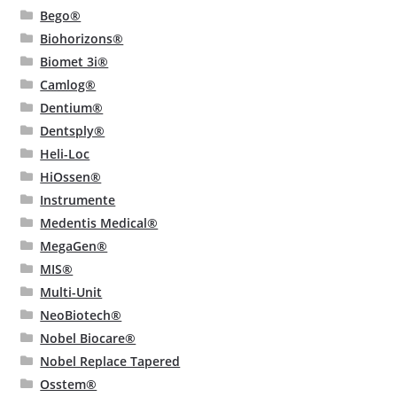
Bego®
Biohorizons®
Biomet 3i®
Camlog®
Dentium®
Dentsply®
Heli-Loc
HiOssen®
Instrumente
Medentis Medical®
MegaGen®
MIS®
Multi-Unit
NeoBiotech®
Nobel Biocare®
Nobel Replace Tapered
Osstem®