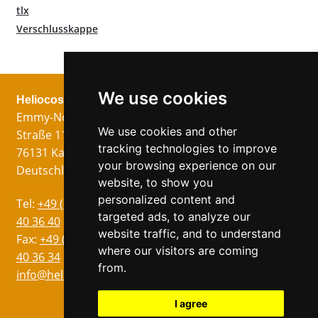
tlx
Verschlusskappe
We use cookies
Heliocos GmbH
Rechtliches
Jetzt folgen!
Emmy-Noether-
Impressum
We use cookies and other
Straße 11
Datenschutz
tracking technologies to improve
76131 Karlsruhe
AGB
your browsing experience on our
Deutschland
website, to show you
personalized content and
Sprachen
Tel:
+49 (0)721 75
targeted ads, to analyze our
Englisch
40 36 40
website traffic, and to understand
Italienisch
Fax:
+49 (0)721 75
where our visitors are coming
40 36 34
Französisch
from.
info@heliocos.de
Spanisch
Tschechisch
I agree