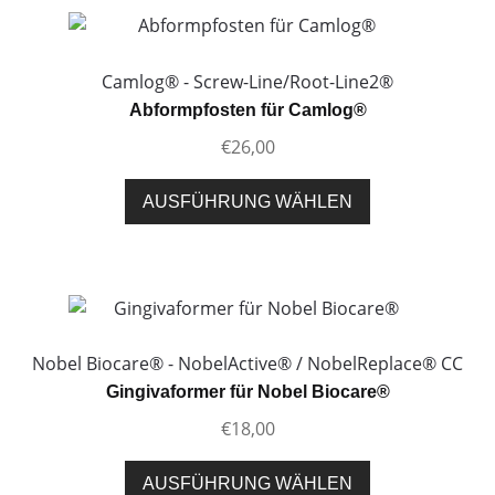
Camlog® - Screw-Line/Root-Line2®
Abformpfosten für Camlog®
€
26,00
Dieses
AUSFÜHRUNG WÄHLEN
Produkt
weist
mehrere
Varianten
auf.
Die
Nobel Biocare® - NobelActive® / NobelReplace® CC
Optionen
Gingivaformer für Nobel Biocare®
können
€
18,00
auf
der
Dieses
AUSFÜHRUNG WÄHLEN
Produktseite