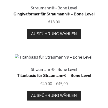
Die
Optionen
Straumann® - Bone Level
können
Gingivaformer für Straumann® – Bone Level
auf
€
18,00
der
Produktseite
Dieses
AUSFÜHRUNG WÄHLEN
gewählt
Produkt
werden
weist
mehrere
Varianten
auf.
Die
Straumann® - Bone Level
Optionen
Titanbasis für Straumann® – Bone Level
können
Preisspanne:
€
40,00
–
€
45,00
auf
€40,00
der
Dieses
bis
AUSFÜHRUNG WÄHLEN
Produktseite
Produkt
€45,00
gewählt
weist