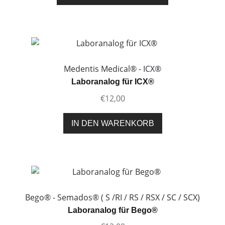
Produkt
gewählt
weist
werden
mehrere
Varianten
auf.
Die
Medentis Medical® - ICX®
Optionen
Laboranalog für ICX®
können
€
12,00
auf
der
IN DEN WARENKORB
Produktseite
gewählt
werden
Bego® - Semados® ( S /RI / RS / RSX / SC / SCX)
Laboranalog für Bego®