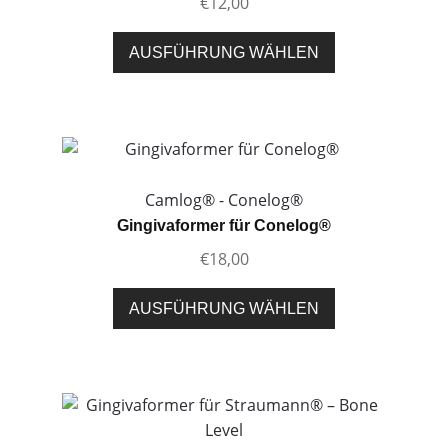
€
12,00
Dieses
AUSFÜHRUNG WÄHLEN
Produkt
weist
mehrere
Varianten
auf.
Die
Camlog® - Conelog®
Optionen
Gingivaformer für Conelog®
können
€
18,00
auf
der
Dieses
AUSFÜHRUNG WÄHLEN
Produktseite
Produkt
gewählt
weist
werden
mehrere
Varianten
auf.