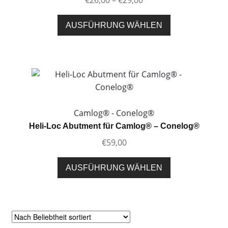
auf
€26,00
der
Dieses
bis
AUSFÜHRUNG WÄHLEN
Produktseite
Produkt
€29,00
gewählt
weist
werden
mehrere
Varianten
auf.
Die
Optionen
Camlog® - Conelog®
können
Heli-Loc Abutment für Camlog® – Conelog®
auf
€
59,00
der
Produktseite
Dieses
AUSFÜHRUNG WÄHLEN
gewählt
Produkt
werden
weist
mehrere
Varianten
auf.