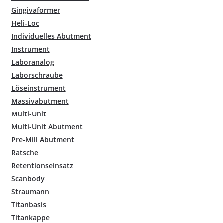
Gingivaformer
Heli-Loc
Individuelles Abutment
Instrument
Laboranalog
Laborschraube
Löseinstrument
Massivabutment
Multi-Unit
Multi-Unit Abutment
Pre-Mill Abutment
Ratsche
Retentionseinsatz
Scanbody
Straumann
Titanbasis
Titankappe