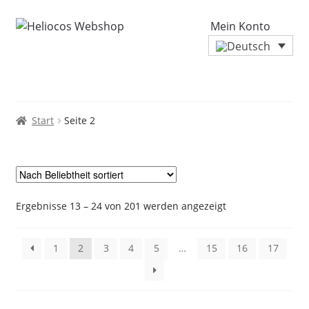
Mein Konto
Start
Seite 2
Nach
Ergebnisse 13 – 24 von 201 werden angezeigt
Beliebtheit
sortiert
1
2
3
4
5
…
15
16
17