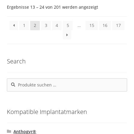
Die
Nach
Ergebnisse 13 – 24 von 201 werden angezeigt
Beliebtheit
Optionen
sortiert
können
1
2
3
4
5
…
15
16
17
auf
der
Produktseite
gewählt
werden
Search
Suchen
Suchen
nach:
Kompatible Implantatmarken
Anthogyr®