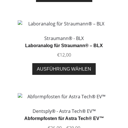
Produktseite
gewählt
werden
Straumann® - BLX
Laboranalog für Straumann® – BLX
€
12,00
Dieses
AUSFÜHRUNG WÄHLEN
Produkt
weist
mehrere
Varianten
auf.
Die
Dentsply® - Astra Tech® EV™
Optionen
Abformpfosten für Astra Tech® EV™
können
Preisspanne:
€
26,00
–
€
29,00