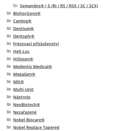
Semandos® ( S /RI / RS / RSX / SC / SCX)
Biohorizons®
Camlog®
Dentium®
Dentsply®
Frézovací příslušenství
Heli-Loc
HiOssen®
Medentis Medical®
MegaGen®
MIS®
Multi-Unit
Nástroje
NeoBiotech®
Nezařazené
Nobel Biocare®
Nobel Replace Tapered