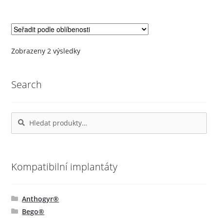
má
více
variant.
Možnosti
lze
Seřazeno
Zobrazeny 2 výsledky
podle
vybrat
oblíbenosti
na
Search
stránce
produktu
Hledat:
Hledat
Kompatibilní implantáty
Anthogyr®
Bego®