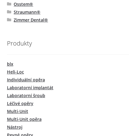
Osstem®
Straumann®
Zimmer Dental®
Produkty
blx
Heli-Loc
Individuální opěra
Laboratorní implantát
Laboratorní šroub
Léčivé opěry
Multi-Unit
Multi-Unit opěra
Nástroj
Pevné opěry