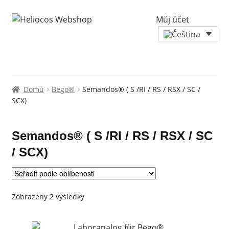
Můj účet
Domů
Bego®
Semandos® ( S /RI / RS / RSX / SC /
SCX)
Semandos® ( S /RI / RS / RSX / SC
/ SCX)
Seřazeno
Zobrazeny 2 výsledky
podle
oblíbenosti