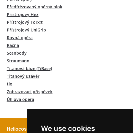
Předfrézovaný opěrný blok
Přístrojový Hex
Přístrojový Torx®
Přístrojový UniGrip
Rovná opěra
Ráčna
Scanbody
Straumann
Titanová báze (TiBase)
Titanový uzávěr
tlx
Zobrazovací příspěvek
Úhlová opěra
We use cookies
Heliocos GmbH
Právní
Následuj nás!