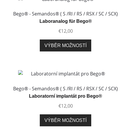
Bego® - Semandos® ( S /RI / RS / RSX / SC / SCX)
Laboranalog für Bego®
€
12,00
Tento
VÝBĚR MOŽNOSTÍ
produkt
má
více
variant.
Možnosti
lze
Bego® - Semandos® ( S /RI / RS / RSX / SC / SCX)
vybrat
Laboratorní implantát pro Bego®
na
€
12,00
stránce
produktu
Tento
VÝBĚR MOŽNOSTÍ
produkt