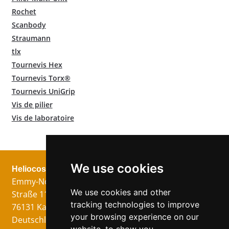
Rochet
Scanbody
Straumann
tlx
Tournevis Hex
Tournevis Torx®
Tournevis UniGrip
Vis de pilier
Vis de laboratoire
We use cookies
Heliocos GmbH
Mentions légales
Suivez nous!
Emmy-Noether-
Imprimer
We use cookies and other
Straße 11
Protection des
tracking technologies to improve
76131 Karlsruhe
données
your browsing experience on our
Deutschland
CG