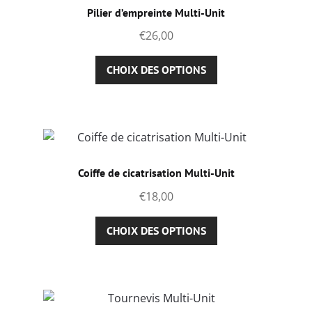
options
Pilier d’empreinte Multi-Unit
peuvent
€
26,00
être
choisies
Ce
CHOIX DES OPTIONS
sur
produit
la
a
page
plusieurs
du
variations.
produit
Les
options
Coiffe de cicatrisation Multi-Unit
peuvent
€
18,00
être
choisies
Ce
CHOIX DES OPTIONS
sur
produit
la
a
page
plusieurs
du
variations.
produit
Les