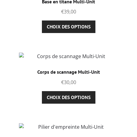
Base en titane Multi-Unit
peuvent
€
39,00
être
choisies
Ce
CHOIX DES OPTIONS
sur
produit
la
a
page
plusieurs
du
variations.
produit
Les
options
Corps de scannage Multi-Unit
peuvent
€
30,00
être
choisies
Ce
CHOIX DES OPTIONS
sur
produit
la
a
page
plusieurs
du
variations.
produit
Les