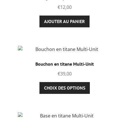
€
12,00
AJOUTER AU PANIER
Bouchon en titane Multi-Unit
€
39,00
Ce
CHOIX DES OPTIONS
produit
a
plusieurs
variations.
Les
options