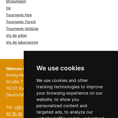
Straumann
tlx
Tournevis Hex
Tournevis Torx®
Tournevis UniGrip
Vis de pilier
Vis de laboratoire
We use cookies
Heliocos GmbH
Mentions légales
Suivez nous!
Emmy-Noether-
Imprimer
We use cookies and other
Straße 11
Protection des
tracking technologies to improve
76131 Karlsruhe
données
your browsing experience on our
Deutschland
CG
website, to show you
personalized content and
Langues
Tel:
+49 (0)721 75
targeted ads, to analyze our
Allemand
40 36 40