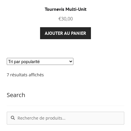
options
Tournevis Multi-Unit
peuvent
€
30,00
être
choisies
AJOUTER AU PANIER
sur
la
page
du
produit
Trié
7 résultats affichés
par
popularité
Search
Recherche
Recherche
pour :